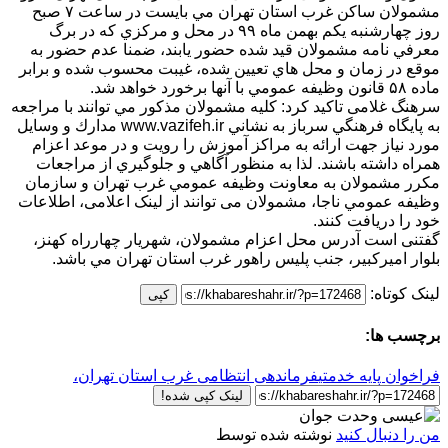
مشمولان ساكن غرب استان تهران مي بايست در ساعت ۷ صبح
روز چهارشنبه يكم بهمن ماه ۹۹ در محل و مركزي كه در برگ
معرفي نامه مشمولان قيد شده حضور يابند، ضمنا عدم حضور به
موقع در زمان و محل هاي تعيين شده، غيبت محسوب شده و برابر
ماده ۵۸ قانون وظيفه عمومي با آنها برخورد خواهد شد.
سرهنگ غلامی تاکید کرد: كليه مشمولان مذكور مي توانند با مراجعه
به پايگاه فرهنگي سرباز به نشاني www.vazifeh.ir مدارك و وسايل
مورد نياز جهت ارائه به مراكز آموزش را رويت و در موعد اعزام
همراه داشته باشند. لذا به منظور آگاهي و جلوگيري از مراجعات
مکرر مشمولان به معاونت وظيفه عمومي غرب تهران و سازمان
وظيفه عمومي ناجا، مشمولان می توانند از لینک اعلامی، اطلاعات
خود را دریافت کنند.
گفتنی است آدرس محل اعزام مشمولان، شهريار چهارراه كهنز،
بلوار اميركبير، جنب پلیس راهور غرب استان تهران مي باشد.
لینک کوتاه:
کپی
برچسب ها:
فراخوان پايه خدمتي
فرماندهی انتظامی غرب استان تهران،
لینک کپی شده!
من را دنبال کنید
نوشته شده توسط