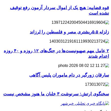
قوه قضاییه: هیچ یک از اموال سردار آزمون رفع توقیف
نشده است
زلزله ۵.۵ریشتری مصر و فلسطین را لرزاند
۲ عامل مهم صهیونیست‌ها در جنگ‌های ۱۲ روزه و ۴۰ روزه
اعدام شدند
سارقان زورگیر در دام ماموران پلیس آگاهی
سخنگوی ارتش: سرنوشت ۳ خلبان ما هنوز مشخص نیست