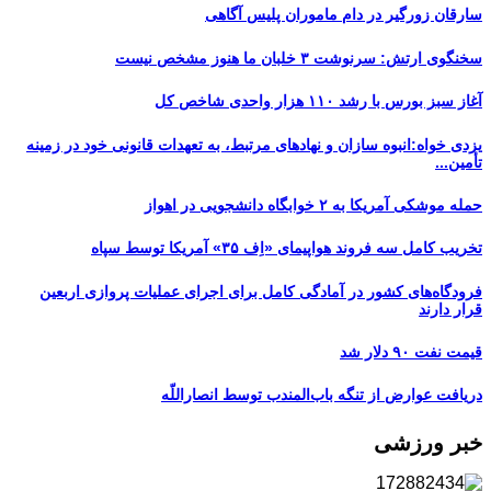
سارقان زورگیر در دام ماموران پلیس آگاهی
سخنگوی ارتش: سرنوشت ۳ خلبان ما هنوز مشخص نیست
آغاز سبز بورس با رشد ۱۱۰ هزار واحدی شاخص کل
یزدی خواه:انبوه سازان و نهادهای مرتبط، به تعهدات قانونی خود در زمینه
تأمین...
حمله موشکی آمریکا به ۲ خوابگاه دانشجویی در اهواز
تخریب کامل سه فروند هواپیمای «اِف ۳۵» آمریکا توسط سپاه
فرودگاه‌های کشور در آمادگی کامل برای اجرای عملیات پروازی اربعین
قرار دارند
قیمت نفت ۹۰ دلار شد
دریافت عوارض از تنگه باب‌المندب توسط انصاراللّه
خبر ورزشی