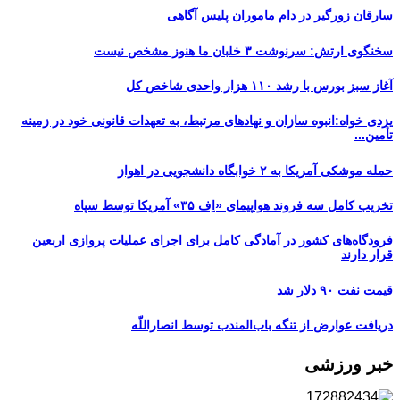
سارقان زورگیر در دام ماموران پلیس آگاهی
سخنگوی ارتش: سرنوشت ۳ خلبان ما هنوز مشخص نیست
آغاز سبز بورس با رشد ۱۱۰ هزار واحدی شاخص کل
یزدی خواه:انبوه سازان و نهادهای مرتبط، به تعهدات قانونی خود در زمینه
تأمین...
حمله موشکی آمریکا به ۲ خوابگاه دانشجویی در اهواز
تخریب کامل سه فروند هواپیمای «اِف ۳۵» آمریکا توسط سپاه
فرودگاه‌های کشور در آمادگی کامل برای اجرای عملیات پروازی اربعین
قرار دارند
قیمت نفت ۹۰ دلار شد
دریافت عوارض از تنگه باب‌المندب توسط انصاراللّه
خبر ورزشی