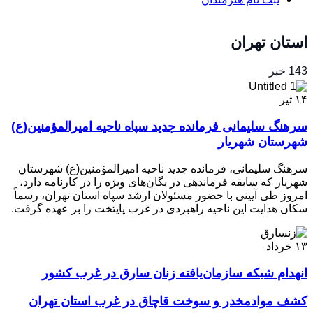
استان تهران
143 خبر
۱۴
تیر
سرهنگ سلیمانی فرمانده جدید سپاه ناحیه امیرالمؤمنین(ع)
شهرستان شهریار
سرهنگ سلیمانی، فرمانده جدید ناحیه امیرالمؤمنین(ع) شهرستان
شهریار که سابقه فرماندهی در یگان‌های ویژه را در کارنامه دارد،
امروز طی آیینی با حضور مسئولان ارشد سپاه استان تهران، رسماً
سکان هدایت این ناحیه راهبردی در غرب پایتخت را بر عهده گرفت.
۱۳
خرداد
انهدام شبکه سازمان‌یافته زنان سارق در غرب کشور
کشف موادمخدر و سوخت قاچاق در غرب استان تهران