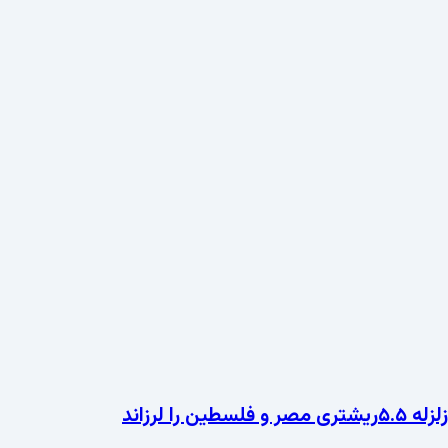
زلزله ۵.۵ریشتری مصر و فلسطین را لرزاند