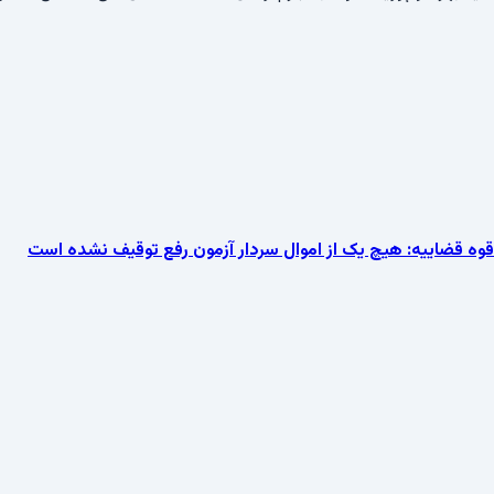
قوه قضاییه: هیچ یک از اموال سردار آزمون رفع توقیف نشده است