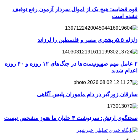
قوه قضاییه: هیچ یک از اموال سردار آزمون رفع توقیف
نشده است
زلزله ۵.۵ریشتری مصر و فلسطین را لرزاند
۲ عامل مهم صهیونیست‌ها در جنگ‌های ۱۲ روزه و ۴۰ روزه
اعدام شدند
سارقان زورگیر در دام ماموران پلیس آگاهی
سخنگوی ارتش: سرنوشت ۳ خلبان ما هنوز مشخص نیست