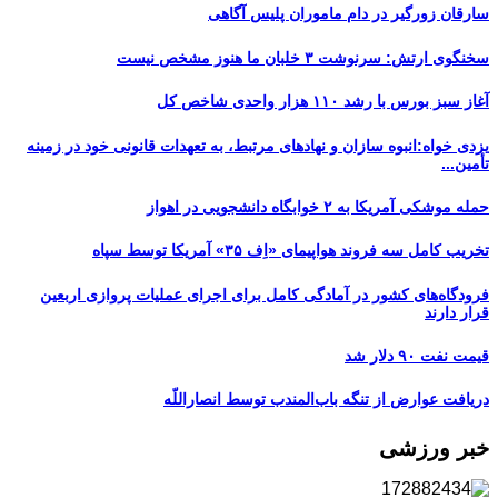
سارقان زورگیر در دام ماموران پلیس آگاهی
سخنگوی ارتش: سرنوشت ۳ خلبان ما هنوز مشخص نیست
آغاز سبز بورس با رشد ۱۱۰ هزار واحدی شاخص کل
یزدی خواه:انبوه سازان و نهادهای مرتبط، به تعهدات قانونی خود در زمینه
تأمین...
حمله موشکی آمریکا به ۲ خوابگاه دانشجویی در اهواز
تخریب کامل سه فروند هواپیمای «اِف ۳۵» آمریکا توسط سپاه
فرودگاه‌های کشور در آمادگی کامل برای اجرای عملیات پروازی اربعین
قرار دارند
قیمت نفت ۹۰ دلار شد
دریافت عوارض از تنگه باب‌المندب توسط انصاراللّه
خبر ورزشی