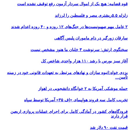
قوه قضاییه: هیچ یک از اموال سردار آزمون رفع توقیف نشده است
زلزله ۵.۵ریشتری مصر و فلسطین را لرزاند
۲ عامل مهم صهیونیست‌ها در جنگ‌های ۱۲ روزه و ۴۰ روزه اعدام شدند
سارقان زورگیر در دام ماموران پلیس آگاهی
سخنگوی ارتش: سرنوشت ۳ خلبان ما هنوز مشخص نیست
آغاز سبز بورس با رشد ۱۱۰ هزار واحدی شاخص کل
یزدی خواه:انبوه سازان و نهادهای مرتبط، به تعهدات قانونی خود در زمینه
تأمین...
حمله موشکی آمریکا به ۲ خوابگاه دانشجویی در اهواز
تخریب کامل سه فروند هواپیمای «اِف ۳۵» آمریکا توسط سپاه
فرودگاه‌های کشور در آمادگی کامل برای اجرای عملیات پروازی اربعین
قرار دارند
قیمت نفت ۹۰ دلار شد