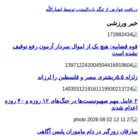
دریافت عوارض از تنگه باب‌المندب توسط انصاراللّه
خبر ورزشی
قوه قضاییه: هیچ یک از اموال سردار آزمون رفع توقیف
نشده است
زلزله ۵.۵ریشتری مصر و فلسطین را لرزاند
۲ عامل مهم صهیونیست‌ها در جنگ‌های ۱۲ روزه و ۴۰ روزه
اعدام شدند
سارقان زورگیر در دام ماموران پلیس آگاهی