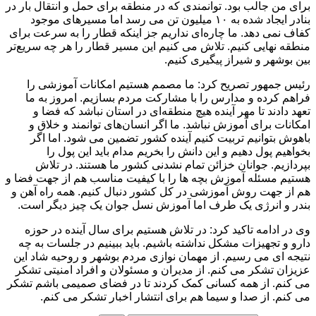
برای من جالب بود. توانمندی که در منطقه برای حمل و انتقال بار در
بنادر ایجاد شده به ۱۰ میلیون تن می رسد اما مسیرهای موجود
کفاف نمی دهد. ما چاره‌ای نداریم جز اینکه قطار را به سرعت برای
منطقه نهایی کنیم. تلاش می کنیم این مسیر قطار را هر چه سریع‌تر
بین بوشهر و شیراز پیگیری کنیم.
رئیس جمهور تصریح کرد: ما مصمم هستیم امکانات آموزشی را
فراهم کرده و مدارس را با مشارکت مردم بسازیم. امروز به ما
تعهد دادند تا مهر آینده هیچ منطقه‌ای در استان نباشد که فضا و
امکانات برای آموزش نباشد. ما اگر انسان‌های توانمند و خلاق و
باهوش بتوانیم تربیت کنیم آینده کشور تضمین می شود. اما اگر
بخواهیم پول دهیم و این دانش را بخریم مدام باید این پول را
بپردازیم. جوانان خزائن تمام نشدنی کشور ما هستند. در تلاش
هستیم مسئله آموزش بچه ها را با کیفیت مناسب هم از جهت فضا و
هم از جهت روش آموزشی در کل کشور دنبال کنیم. همه راه آهن و
بندر و انرژی یک طرف اما آموزش نسل جوان یک چیز دیگر است.
وی در ادامه تاکید کرد: در تلاش هستیم برای سال آینده در حوزه
دارو و تجهیزات مشکل نداشته باشیم. باید ببینیم در جلسات به چه
نتیجه ای می رسیم. از مهمان نوازی مردم بوشهر و روحیه شاد این
عزیزان تشکر می کنم. از مدیران و مسئولان و افراد امنیتی تشکر
می کنم. از همه کسانی کمک کردند تا در فضای صمیمی باشم تشکر
می کنم. از صدا و سیما هم برای انتشار اخبار تشکر می کنم.