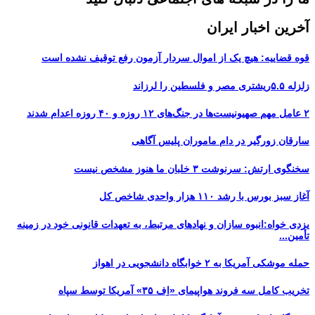
آخرین اخبار ایران
قوه قضاییه: هیچ یک از اموال سردار آزمون رفع توقیف نشده است
زلزله ۵.۵ریشتری مصر و فلسطین را لرزاند
۲ عامل مهم صهیونیست‌ها در جنگ‌های ۱۲ روزه و ۴۰ روزه اعدام شدند
سارقان زورگیر در دام ماموران پلیس آگاهی
سخنگوی ارتش: سرنوشت ۳ خلبان ما هنوز مشخص نیست
آغاز سبز بورس با رشد ۱۱۰ هزار واحدی شاخص کل
یزدی خواه:انبوه سازان و نهادهای مرتبط، به تعهدات قانونی خود در زمینه
تأمین...
حمله موشکی آمریکا به ۲ خوابگاه دانشجویی در اهواز
تخریب کامل سه فروند هواپیمای «اِف ۳۵» آمریکا توسط سپاه