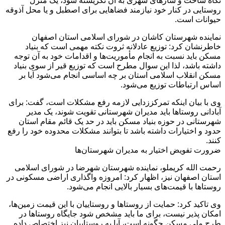
نگاه ساخت و سازهای شهری به آن نگریسته شود، یک منزل
روستایی در کنار خود نیازمند فضاهایی برای اصطبل و یا محل آذوقه
حیوانات است.
نماینده شهرستان کاشان در شورای اسلامی استان اصفهان
خاطرنشان کرد: توزیع عادلانه ثروت نکته مهمی است که بنیاد
مسکن باید نسبت به انجام مأموریت‌ها و اقدامات خود به آن توجه
داشته باشد، لذا این سوال مطرح است که توزیع قیر از سوی بنیاد
مسکن انقلاب اسلامی استان بر چه اساسی انجام می‌شود آیا بر
اساس ارتباطات توزیع می‌شود.
وی با بیان اینکه تمرکززدایی لازمه رفع مشکلات است، گفت: برای
آبادانی روستاها باید مدیران شهرستانی تقویت شوند، یک مدیر
شهرستانی در حوزه بنیاد مسکن باید در حد یک قائم مقام استان
حدود و اختیارات داشته باشد تا بتوانند مشکلات محدوده خود را رفع
کنند.
ضرورت تفویض اختیار به مدیران شهرستان‌ها
رحمت الله کریملو، نماینده شهرستان شهرضا در شورای اسلامی
استان اصفهان نیز، اظهار کرد: امروزه واگذاری اراضی مسکونی در
روستاها با قیمت‌های بسیار بالایی انجام می‌شود.
وی تاکید کرد: حمایت از روستاها و روستاییان با این قیمت زمین‌ها،
امکان پذیر نیست، برای ما باید مشخص شود جایگاه روستاها در
طرح ملی مسکن چگونه است، آیا به روستاییان نیز اختصاص داده