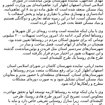
مهدی عبداللهی، نماینده شهرستان بوئین میاندشت در شورای
اسلامی استان اصفهان اظهار کرد: تفاهم‌نامه‌ای بین وزارت کشور و
بنیاد مسکن منعقد شده است که طبق ماده دو بند ۸ این تفاهم‌نامه،
آماده‌سازی و بهسازی معابر با دهیاری و تولید و پخش آسفالت با
بنیاد مسکن است، اما در این زمینه شاهد تعارض و دوگانگی هستیم
و بنیاد مسکن فقط بحث قیر را تأمین کرده است.
وی با بیان اینکه شایسته است وحدت رویه‌ای در کل شهرها و
روستاها انجام گیرد، ادامه داد: امروز پرداخت تسهیلات ۲۰۰ میلیونی
تومانی که برای تشویق اسکان مردم در روستاها تعیین شده بود،
همچنان در هاله‌ای از ابهام است، فصل ساخت و ساز در
شهرستان‌های سردسیر استان مثل فریدن و بوئین‌میاندشت گذشته
و این تسهیلات هنوز در اختیار مردم قرار نگرفته است.
طرح هادی روستا یک طرح کلیشه‌ای است
محمد اربابی، نماینده شهرستان کاشان در شورای اسلامی استان
اصفهان اظهار کرد: برای رفع مشکلات متعدد مردم روستاها و
شهرستان‌های استان، کمیته‌های منطقه‌ای با حضور مدیر و معاونان
بنیاد مسکن استان تشکیل شود و به صورت دوره‌ای مشکلات
مطرح و راهکارها ارائه شود.
وی با بیان اینکه توجه به روستاها لازمه توسعه آنها و تحقق مهاجرت
معکوس است، تصریح کرد: امروز طرح هادی روستا، طرحی
کلیشه‌ای است، زیرا منازل روستایی تعریفی خاص دارد و نباید با