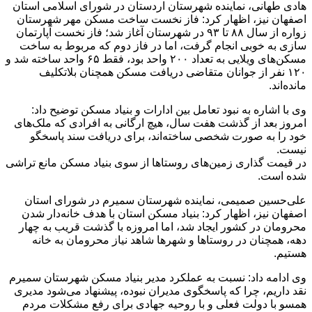
هادی طهانی، نماینده شهرستان اردستان در شورای اسلامی استان
اصفهان نیز، اظهار کرد: فاز نخست ساخت مسکن مهر شهرستان
زواره از سال ۸۸ تا ۹۳ در شهرستان آغاز شد؛ فاز نخست آپارتمان
سازی به خوبی انجام گرفت، اما در فاز دوم که مربوط به ساخت
مسکن‌های ویلایی به تعداد ۲۰۰ واحد بود، فقط ۶۵ واحد ساخته شد و
۱۲۰ نفر از جوانان متقاضی دریافت مسکن همچنان بلاتکلیف
مانده‌اند.
وی با اشاره به نبود تعامل بین ادارات و بنیاد مسکن توضیح داد:
امروز بعد از گذشت هفت سال، هیچ ارگانی به افرادی که ملک‌های
خود را به صورت شخصی ساخته‌اند، برای دریافت سند پاسخگو
نیست.
در قیمت گذاری زمین‌های روستاها از سوی بنیاد مسکن مانع تراشی
شده است.
علی‌حسین صمیمی، نماینده شهرستان سمیرم در شورای استان
اصفهان نیز، اظهار کرد: بنیاد مسکن استان با هدف خانه‌دار شدن
محرومان در کشور ایجاد شد، اما امروزه با گذشت قریب به چهار
دهه، همچنان در روستاها و شهرها شاهد نیاز محرومان به خانه
هستیم.
وی ادامه داد: نسبت به عملکرد مدیر بنیاد مسکن شهرستان سمیرم
نقد داریم، چرا که پاسخگوی مدیران نبوده، پیشنهاد می‌شود مدیری
همسو با دولت فعلی و با روحیه جهادی برای رفع مشکلات مردم