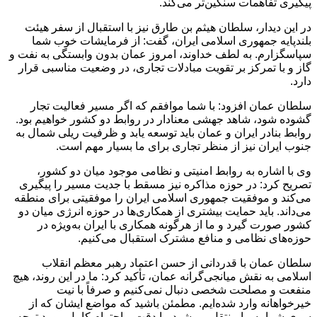
پیگیری تفاهمات سنگین‌تر می‌کند.
در این دیدار، سلطان هیثم بن طارق نیز با استقبال از سفر هیئت
بلندپایه جمهوری اسلامی ایران، گفت: از فرمایشات خوب شما
سپاسگزارم. به لطف خداوند، امروز عمان بدون وابستگی به نفت و
گاز و با تمرکز بر تقویت مبادلات تجاری، در وضعیت مناسبی قرار
دارد.
سلطان عمان افزود: با شما موافقم که اگر مسیر فعالیت تجار
گشوده شود، شاهد جهشی معنادار در روابط دو کشور خواهیم بود.
روابط بنادر ایران و عمان باید توسعه یابد و ظرفیت ریلی شمال به
جنوب ایران نیز از منظر تجاری برای ما بسیار مهم است.
وی با اشاره به روابط امنیتی و نظامی موجود میان دو کشور،
تصریح کرد: در حوزه مذاکره نیز مسقط با جدیت مسیر را پیگیری
می‌کند و موفقیت جمهوری اسلامی ایران را موفقیتی برای منطقه
می‌داند. باید حمایت بیشتری از همکاری‌ها در حوزه انرژی میان دو
کشور صورت گیرد و ما از هرگونه همکاری با ایران به‌ویژه در
حوزه‌های نظامی و منافع مشترک استقبال می‌کنیم.
سلطان عمان با قدردانی از حسن اعتماد رهبر معظم انقلاب
اسلامی به نقش میانجی‌گرانه عمان، تأکید کرد: ما در این روند، هیچ
منفعت و مصلحت شخصی دنبال نمی‌کنیم و صرفاً با نیت
خیرخواهانه وارد شده‌ایم. مطمئن باشید که مواضع ایشان که از
سوی شما به ما منتقل می‌شود، با دقت و احترام کامل مورد توجه و