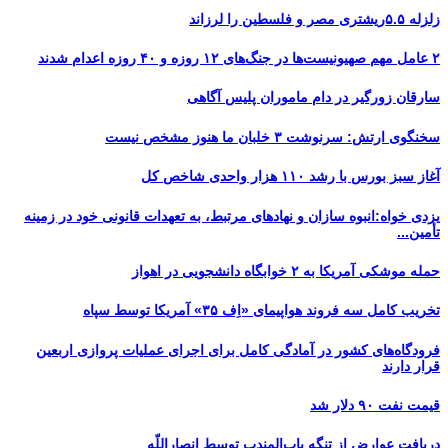
زلزله ۵.۵ریشتری مصر و فلسطین را لرزاند
۲ عامل مهم صهیونیست‌ها در جنگ‌های ۱۲ روزه و ۴۰ روزه اعدام شدند
سارقان زورگیر در دام ماموران پلیس آگاهی
سخنگوی ارتش: سرنوشت ۳ خلبان ما هنوز مشخص نیست
آغاز سبز بورس با رشد ۱۱۰ هزار واحدی شاخص کل
یزدی خواه:انبوه سازان و نهادهای مرتبط، به تعهدات قانونی خود در زمینه
تأمین...
حمله موشکی آمریکا به ۲ خوابگاه دانشجویی در اهواز
تخریب کامل سه فروند هواپیمای «اِف ۳۵» آمریکا توسط سپاه
فرودگاه‌های کشور در آمادگی کامل برای اجرای عملیات پروازی اربعین
قرار دارند
قیمت نفت ۹۰ دلار شد
دریافت عوارض از تنگه باب‌المندب توسط انصاراللّه