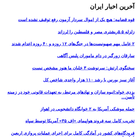
آخرین اخبار ایران
قوه قضاییه: هیچ یک از اموال سردار آزمون رفع توقیف نشده است
زلزله ۵.۵ریشتری مصر و فلسطین را لرزاند
۲ عامل مهم صهیونیست‌ها در جنگ‌های ۱۲ روزه و ۴۰ روزه اعدام شدند
سارقان زورگیر در دام ماموران پلیس آگاهی
سخنگوی ارتش: سرنوشت ۳ خلبان ما هنوز مشخص نیست
آغاز سبز بورس با رشد ۱۱۰ هزار واحدی شاخص کل
یزدی خواه:انبوه سازان و نهادهای مرتبط، به تعهدات قانونی خود در زمینه
تأمین...
حمله موشکی آمریکا به ۲ خوابگاه دانشجویی در اهواز
تخریب کامل سه فروند هواپیمای «اِف ۳۵» آمریکا توسط سپاه
فرودگاه‌های کشور در آمادگی کامل برای اجرای عملیات پروازی اربعین