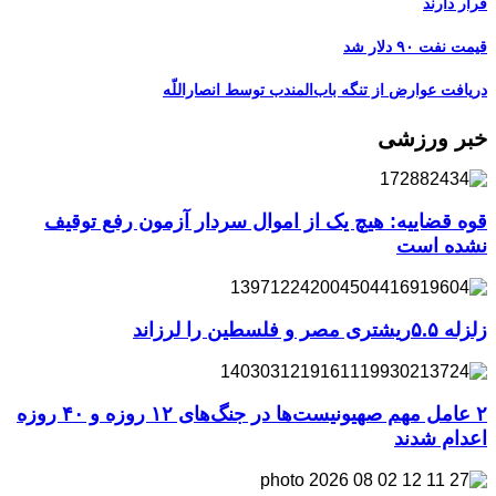
قرار دارند
قیمت نفت ۹۰ دلار شد
دریافت عوارض از تنگه باب‌المندب توسط انصاراللّه
خبر ورزشی
قوه قضاییه: هیچ یک از اموال سردار آزمون رفع توقیف
نشده است
زلزله ۵.۵ریشتری مصر و فلسطین را لرزاند
۲ عامل مهم صهیونیست‌ها در جنگ‌های ۱۲ روزه و ۴۰ روزه
اعدام شدند