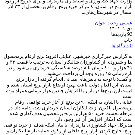
وزارت جهاد کشاورزی و استانداری مازندران و برای خروج از رکود
بازار برنج در استان، ۸ مرکز خرید برنج ارقام پرمحصول از ۲۳ آذر
امسال در شهرستان‌های...
عیسی وحدت جوان
دی ۱, ۱۴۰۱
93 بازدیدها
چاپ
0 دیدگاه ها
به گزارش خبرگزاری خبرشهر، عنایتی افزود: برنج ارقام پرمحصول
ندا و شیرودی از کشاورزان شالیکار استان به ترتیب با قیمت ۳۳ و
۴۱ هزار و ۸۰۰ تومان با ۸ درصد شکستگی خریداری می‌شود و در
بازه زمانی ۱۵ روزه وجه آن پرداخت می‌شود.
او گفت: با توجه به پایش‌های میدانی انجام گرفته از بازار برنج
استان، این اقدام دولت باعث بهبود اوضاع بازار برنج استان شده و
قیمت این برنج‌ها در بازار با افزایش چندین هزار تومانی همراه بوده
است.
عنایتی با اشاره به اینکه ۹۰ تن برنج از آغاز خرید توافقی ارقام
پرمحصول تاکنون از شالیکاران استان خریداری شد، ادامه داد: در
مرحله نخست خرید ۵۰ هزارتن برنج پرمحصول هدف‌گذاری شده
است که امکان افزایش آن نیز وجود دارد.
مدیرکل جهاد کشاورزی مازندران با بیان اینکه هدف از خرید توافقی
برنج، خارج کردن بازار برنج داخلی از رکود، حمایت از شالیکاران و