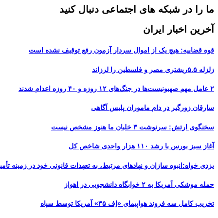
ما را در شبکه های اجتماعی دنبال کنید
آخرین اخبار ایران
قوه قضاییه: هیچ یک از اموال سردار آزمون رفع توقیف نشده است
زلزله ۵.۵ریشتری مصر و فلسطین را لرزاند
۲ عامل مهم صهیونیست‌ها در جنگ‌های ۱۲ روزه و ۴۰ روزه اعدام شدند
سارقان زورگیر در دام ماموران پلیس آگاهی
سخنگوی ارتش: سرنوشت ۳ خلبان ما هنوز مشخص نیست
آغاز سبز بورس با رشد ۱۱۰ هزار واحدی شاخص کل
یزدی خواه:انبوه سازان و نهادهای مرتبط، به تعهدات قانونی خود در زمینه تأمین
حمله موشکی آمریکا به ۲ خوابگاه دانشجویی در اهواز
تخریب کامل سه فروند هواپیمای «اِف ۳۵» آمریکا توسط سپاه