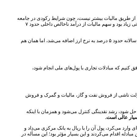
ط از طریق مالیات بیشتر نیست، چون شرایط رکودی در جامعه
‌این نکته را هم بگویم تا ۱۰ سال پیش فرار مالیاتی زیاد بود و سهم مالیات از درآمد ناخالص داخلی حدود ۷
این کارشناس اقتصادی درباره تک‌نرخی شدن ارز گفت:‌ در ۴۰ سال گذشته فقط در فاصله سال‌های ۸۱ تا ۹۰ ارز تک‌نرخی وجود داشت یعنی سالانه حدود ۵ درصد به نرخ ارز اضافه می‌شد، اما همان هم
فق کنیم که مبادلات تجاری با پول‌های ملی انجام شود،
 دولت ناشی از فروش نفت و گاز، مالیات و گمرک و فروش
حل شود، رشد نقدینگی کنترل می‌شود و همزمان با اینکه
سیار عالی است.
ین ترتیب که مثلا اگر تاجری از هند چای وارد می‌کرد، پول آن را با ریال به بانک مرکزی می‌داد و
 مبادله اقدام می‌کردند و این بسیار مؤثر بود؛ این مسأله در