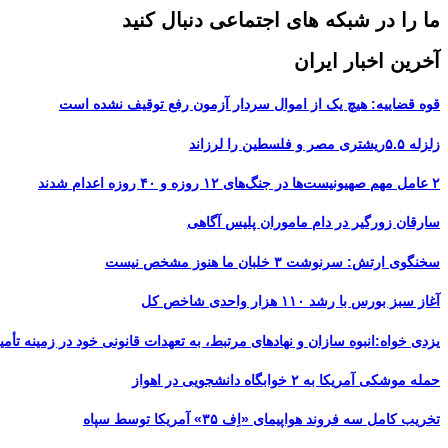
ما را در شبکه های اجتماعی دنبال کنید
آخرین اخبار ایران
قوه قضاییه: هیچ یک از اموال سردار آزمون رفع توقیف نشده است
زلزله ۵.۵ریشتری مصر و فلسطین را لرزاند
۲ عامل مهم صهیونیست‌ها در جنگ‌های ۱۲ روزه و ۴۰ روزه اعدام شدند
سارقان زورگیر در دام ماموران پلیس آگاهی
سخنگوی ارتش: سرنوشت ۳ خلبان ما هنوز مشخص نیست
آغاز سبز بورس با رشد ۱۱۰ هزار واحدی شاخص کل
یزدی خواه:انبوه سازان و نهادهای مرتبط، به تعهدات قانونی خود در زمینه تأمین
حمله موشکی آمریکا به ۲ خوابگاه دانشجویی در اهواز
تخریب کامل سه فروند هواپیمای «اِف ۳۵» آمریکا توسط سپاه