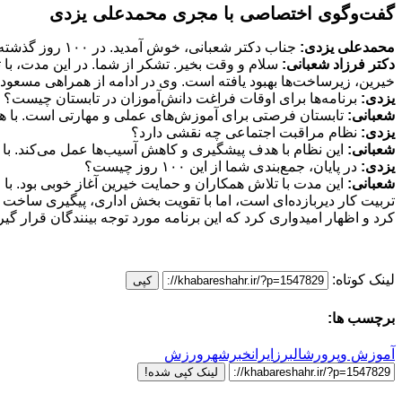
گفت‌وگوی اختصاصی با مجری محمدعلی یزدی
محمدعلی یزدی:
جناب دکتر شعبانی، خوش آمدید. در ۱۰۰ روز گذشته چه دستاوردهایی در آموزش و پرورش البرز داشته‌اید؟
دکتر فرزاد شعبانی:
خیرین، زیرساخت‌ها بهبود یافته است. وی در ادامه از همراهی مسعود
یزدی:
برنامه‌ها برای اوقات فراغت دانش‌آموزان در تابستان چیست؟
شعبانی:
تابستان فرصتی برای آموزش‌های عملی و مهارتی است. با ه
یزدی:
نظام مراقبت اجتماعی چه نقشی دارد؟
شعبانی:
این نظام با هدف پیشگیری و کاهش آسیب‌ها عمل می‌کند. با آ
یزدی:
در پایان، جمع‌بندی شما از این ۱۰۰ روز چیست؟
شعبانی:
این مدت با تلاش همکاران و حمایت خیرین آغاز خوبی بود. با 
تربیت کار دیربازده‌ای است، اما با تقویت بخش اداری، پیگیری ساخت
کرد و اظهار امیدواری کرد که این برنامه مورد توجه بینندگان قرار گیر
لینک کوتاه:
کپی
برچسب ها:
آموزش وپرورش
البرز
ایران
خبرشهر
ورزش
لینک کپی شده!