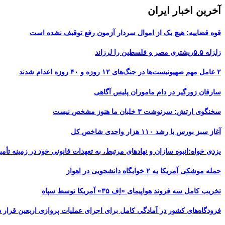
آخرین اخبار ایران
قوه قضاییه: هیچ یک از اموال سردار آزمون رفع توقیف نشده است
زلزله ۵.۵ریشتری مصر و فلسطین را لرزاند
۲ عامل مهم صهیونیست‌ها در جنگ‌های ۱۲ روزه و ۴۰ روزه اعدام شدند
سارقان زورگیر در دام ماموران پلیس آگاهی
سخنگوی ارتش: سرنوشت ۳ خلبان ما هنوز مشخص نیست
آغاز سبز بورس با رشد ۱۱۰ هزار واحدی شاخص کل
یزدی خواه:انبوه سازان و نهادهای مرتبط، به تعهدات قانونی خود در زمینه تأمین
حمله موشکی آمریکا به ۲ خوابگاه دانشجویی در اهواز
تخریب کامل سه فروند هواپیمای «اِف ۳۵» آمریکا توسط سپاه
فرودگاه‌های کشور در آمادگی کامل برای اجرای عملیات پروازی اربعین قرار د