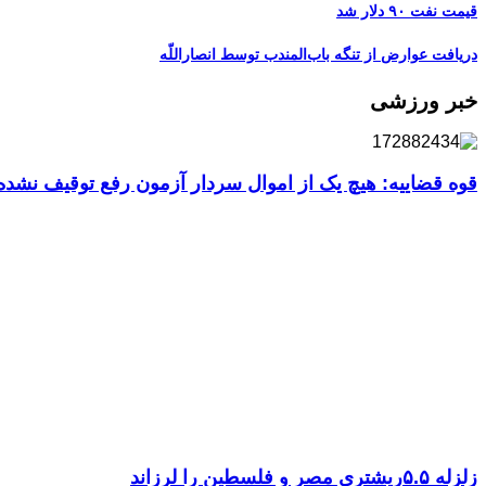
قیمت نفت ۹۰ دلار شد
دریافت عوارض از تنگه باب‌المندب توسط انصاراللّه
خبر ورزشی
قوه قضاییه: هیچ یک از اموال سردار آزمون رفع توقیف نشد
زلزله ۵.۵ریشتری مصر و فلسطین را لرزاند