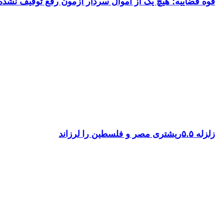
قوه قضاییه: هیچ یک از اموال سردار آزمون رفع توقیف نشد
زلزله ۵.۵ریشتری مصر و فلسطین را لرزاند