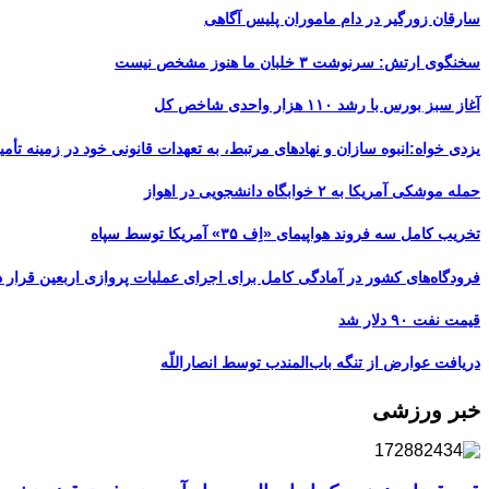
سارقان زورگیر در دام ماموران پلیس آگاهی
سخنگوی ارتش: سرنوشت ۳ خلبان ما هنوز مشخص نیست
آغاز سبز بورس با رشد ۱۱۰ هزار واحدی شاخص کل
یزدی خواه:انبوه سازان و نهادهای مرتبط، به تعهدات قانونی خود در زمینه تأمین
حمله موشکی آمریکا به ۲ خوابگاه دانشجویی در اهواز
تخریب کامل سه فروند هواپیمای «اِف ۳۵» آمریکا توسط سپاه
فرودگاه‌های کشور در آمادگی کامل برای اجرای عملیات پروازی اربعین قرار د
قیمت نفت ۹۰ دلار شد
دریافت عوارض از تنگه باب‌المندب توسط انصاراللّه
خبر ورزشی