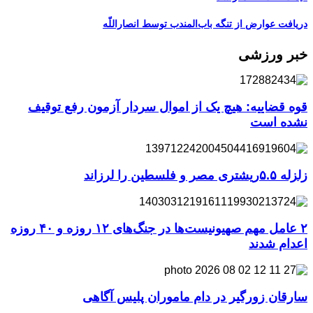
دریافت عوارض از تنگه باب‌المندب توسط انصاراللّه
خبر ورزشی
قوه قضاییه: هیچ یک از اموال سردار آزمون رفع توقیف
نشده است
زلزله ۵.۵ریشتری مصر و فلسطین را لرزاند
۲ عامل مهم صهیونیست‌ها در جنگ‌های ۱۲ روزه و ۴۰ روزه
اعدام شدند
سارقان زورگیر در دام ماموران پلیس آگاهی