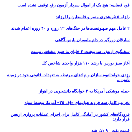
قوه قضاییه: هیچ یک از اموال سردار آزمون رفع توقیف نشده است
زلزله ۵.۵ریشتری مصر و فلسطین را لرزاند
۲ عامل مهم صهیونیست‌ها در جنگ‌های ۱۲ روزه و ۴۰ روزه اعدام شدند
سارقان زورگیر در دام ماموران پلیس آگاهی
سخنگوی ارتش: سرنوشت ۳ خلبان ما هنوز مشخص نیست
آغاز سبز بورس با رشد ۱۱۰ هزار واحدی شاخص کل
یزدی خواه:انبوه سازان و نهادهای مرتبط، به تعهدات قانونی خود در زمینه
تأمین...
حمله موشکی آمریکا به ۲ خوابگاه دانشجویی در اهواز
تخریب کامل سه فروند هواپیمای «اِف ۳۵» آمریکا توسط سپاه
فرودگاه‌های کشور در آمادگی کامل برای اجرای عملیات پروازی اربعین
قرار دارند
قیمت نفت ۹۰ دلار شد