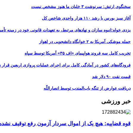
سخنگوی ارتش: سرنوشت ۳ خلبان ما هنوز مشخص نیست
آغاز سبز بورس با رشد ۱۱۰ هزار واحدی شاخص کل
یزدی خواه:انبوه سازان و نهادهای مرتبط، به تعهدات قانونی خود در زمینه تأمین
حمله موشکی آمریکا به ۲ خوابگاه دانشجویی در اهواز
تخریب کامل سه فروند هواپیمای «اِف ۳۵» آمریکا توسط سپاه
فرودگاه‌های کشور در آمادگی کامل برای اجرای عملیات پروازی اربعین قرار د
قیمت نفت ۹۰ دلار شد
دریافت عوارض از تنگه باب‌المندب توسط انصاراللّه
خبر ورزشی
قوه قضاییه: هیچ یک از اموال سردار آزمون رفع توقیف نشد