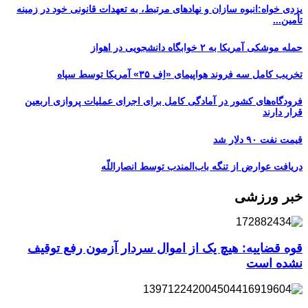
یزدی خواه:انبوه سازان و نهادهای مرتبط، به تعهدات قانونی خود در زمینه
تأمین...
حمله موشکی آمریکا به ۲ خوابگاه دانشجویی در اهواز
تخریب کامل سه فروند هواپیمای «اِف ۳۵» آمریکا توسط سپاه
فرودگاه‌های کشور در آمادگی کامل برای اجرای عملیات پروازی اربعین
قرار دارند
قیمت نفت ۹۰ دلار شد
دریافت عوارض از تنگه باب‌المندب توسط انصاراللّه
خبر ورزشی
قوه قضاییه: هیچ یک از اموال سردار آزمون رفع توقیف
نشده است