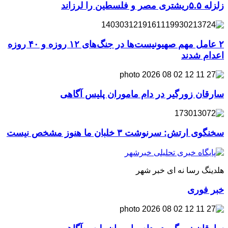
زلزله ۵.۵ریشتری مصر و فلسطین را لرزاند
۲ عامل مهم صهیونیست‌ها در جنگ‌های ۱۲ روزه و ۴۰ روزه
اعدام شدند
سارقان زورگیر در دام ماموران پلیس آگاهی
سخنگوی ارتش: سرنوشت ۳ خلبان ما هنوز مشخص نیست
هلدینگ رسا نه ای خبر شهر
خبر فوری