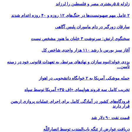
زلزله ۵.۵ریشتری مصر و فلسطین را لرزاند
۲ عامل مهم صهیونیست‌ها در جنگ‌های ۱۲ روزه و ۴۰ روزه اعدام شدند
سارقان زورگیر در دام ماموران پلیس آگاهی
سخنگوی ارتش: سرنوشت ۳ خلبان ما هنوز مشخص نیست
آغاز سبز بورس با رشد ۱۱۰ هزار واحدی شاخص کل
یزدی خواه:انبوه سازان و نهادهای مرتبط، به تعهدات قانونی خود در زمینه
تأمین...
حمله موشکی آمریکا به ۲ خوابگاه دانشجویی در اهواز
تخریب کامل سه فروند هواپیمای «اِف ۳۵» آمریکا توسط سپاه
فرودگاه‌های کشور در آمادگی کامل برای اجرای عملیات پروازی اربعین
قرار دارند
قیمت نفت ۹۰ دلار شد
دریافت عوارض از تنگه باب‌المندب توسط انصاراللّه