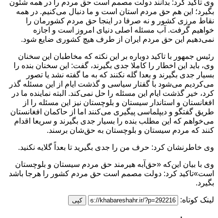
وی تاکید کرد: بدانند دولت مصمم است حق مردم را در همه شئون
بگیرد؛ این هم حق مردم استان است و ما دنبال می‌کنیم. در همه
نقاط مرزی کشور و نه صرفا در اینجا حق مردم کشورمان را
خواهیم گرفت. آب مسئله اصلی دنیای امروز است و اجازه
نمی‌دهیم این حق مردم ایران از طرف هیچ کشوری ضایع شود.
رئیس جمهور با تاکید دوباره بر این نکته که مخاطبان این سخنان
وی، باید این اخطار را کاملا جدی بگیرند، گفت: این سخنان بنده را
بسیار جدی بگیرند و بعدا گله نکنند که به ما گفته نشد یا تصور
می‌کردیم می‌شود با گفتار سیاسی و گذشت ایام از این مسئله گذر
کرد، خیر گذشت ایام این مسئله را حل نمی‌کند. البته نماینده ما در
افغانستان و استاندار سیستان و بلوچستان نیز این مسئله را از
طریق گفتگو و دیپلماسی پیگیری می‌کنند اما از حاکمان افغانستان
می‌خواهم که این مطلب بنده را بسیار جدی بگیرند و سریعا اقدام
کنند که مردم سیستان و بلوچستان به حق‌شان برسند.
وی خاطرنشان کرد: حرف من را جدی بگیرید تا بعداً گلایه نکنید.
وی با بیان این‌که «حق‌آبه هیرمند حق مردم سیستان و بلوچستان
است»تاکید کرد: دولت مصمم است حق مردم کشور را هرجا باشد
بگیرد.
لینک کوتاه:
کپی