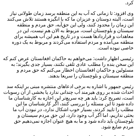
کرد.
وی افزود: تا زمانی که آب به این منطقه برسد زمان طولانی نیاز
است، البته دوستان و عزیزان ما که با انگیزه هستند تلاش می‌کنند
این زمان را محدود کنند، ولی این حق‌آبه، حق مردم و منطقه
سیستان و بلوچستان است، مربوط به الان هم نیست، این در
معاهدات و قراردادها هست و در تاریخ هم این آب همیشه برای
منطقه می‌آمده و مردم استفاده می‌کردند و مربوط به یک دوره
خاصی نبوده است.
رئیسی اظهار داشت: می‌خواهم به حاکمان افغانستان عرض کنم که
این سخن بنده را مطلب عادی تلقی نکنند، بسیار جدی بگیرند؛ به
مسئولین و حاکمان افغانستان اخطار می‌کنم که حق مردم و
منطقه سیستان و بلوچستان را سریعا بدهند.
رئیس جمهور با اشاره به برخی ادعاهای منتشره مبنی بر اینکه سد
احداث شده بر روی هیرمند آب چندانی ندارد یا بخشی از آن رسوبات
است، تصریح کرد: باید هر چه سریع‌تر این اجازه به کارشناسان ما
داده شود تا این مسئله را بررسی کنند، اگر کارشناسان ما این
مطلب را تایید کردند، بسیار خوب اشکال ندارد، در نبودن آب ما
بحثی نداریم، اما اگر آب وجود دارد، این حق مردم سیستان و
بلوچستان باید داده شود و ما به هیچ عنوان اجازه نمی‌دهیم حق
مردم ضایع شود.