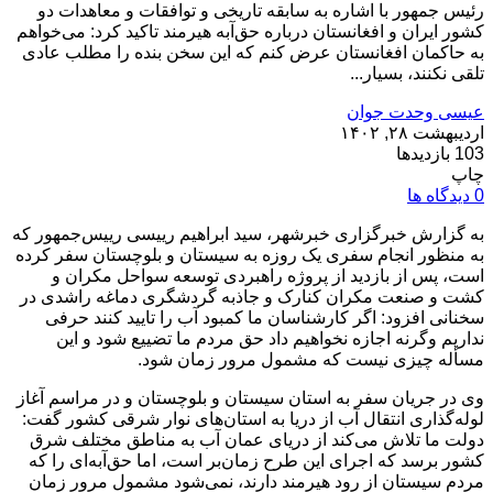
رئیس جمهور با اشاره به سابقه تاریخی و توافقات و معاهدات دو
کشور ایران و افغانستان درباره حق‌آبه هیرمند تاکید کرد: می‌خواهم
به حاکمان افغانستان عرض کنم که این سخن بنده را مطلب عادی
تلقی نکنند، بسیار...
عیسی وحدت جوان
اردیبهشت ۲۸, ۱۴۰۲
103 بازدیدها
چاپ
0 دیدگاه ها
به گزارش خبرگزاری خبرشهر، سید ابراهیم رییسی رییس‌جمهور که
به منظور انجام سفری یک روزه به سیستان و بلوچستان سفر کرده
است، پس از بازدید از پروژه راهبردی توسعه سواحل مکران و
کشت و صنعت مکران کنارک و جاذبه گردشگری دماغه راشدی در
سخنانی افزود: اگر کارشناسان ما کمبود آب را تایید کنند حرفی
نداریم وگرنه اجازه نخواهیم داد حق مردم ما تضییع شود و این
مسأله چیزی نیست که مشمول مرور زمان شود.
وی در جریان سفر به استان سیستان و بلوچستان و در مراسم آغاز
لوله‌گذاری انتقال آب از دریا به استان‌های نوار شرقی کشور گفت:
دولت ما تلاش می‌کند از دریای عمان آب به مناطق مختلف شرق
کشور برسد که اجرای این طرح زمان‌بر است، اما حق‌آبه‌ای را که
مردم سیستان از رود هیرمند دارند، نمی‌شود مشمول مرور زمان