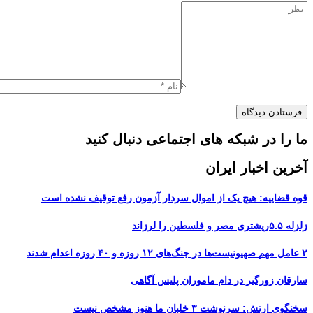
ما را در شبکه های اجتماعی دنبال کنید
آخرین اخبار ایران
قوه قضاییه: هیچ یک از اموال سردار آزمون رفع توقیف نشده است
زلزله ۵.۵ریشتری مصر و فلسطین را لرزاند
۲ عامل مهم صهیونیست‌ها در جنگ‌های ۱۲ روزه و ۴۰ روزه اعدام شدند
سارقان زورگیر در دام ماموران پلیس آگاهی
سخنگوی ارتش: سرنوشت ۳ خلبان ما هنوز مشخص نیست