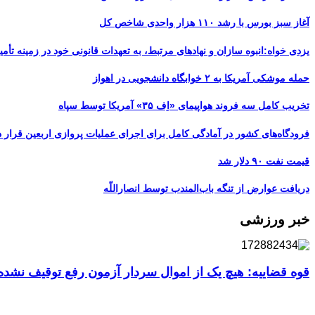
آغاز سبز بورس با رشد ۱۱۰ هزار واحدی شاخص کل
یزدی خواه:انبوه سازان و نهادهای مرتبط، به تعهدات قانونی خود در زمینه تأمین
حمله موشکی آمریکا به ۲ خوابگاه دانشجویی در اهواز
تخریب کامل سه فروند هواپیمای «اِف ۳۵» آمریکا توسط سپاه
فرودگاه‌های کشور در آمادگی کامل برای اجرای عملیات پروازی اربعین قرار د
قیمت نفت ۹۰ دلار شد
دریافت عوارض از تنگه باب‌المندب توسط انصاراللّه
خبر ورزشی
قوه قضاییه: هیچ یک از اموال سردار آزمون رفع توقیف نشد