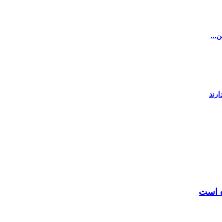
...
ارند
ه است