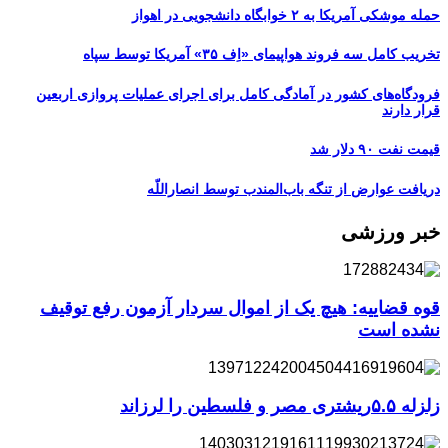
حمله موشکی آمریکا به ۲ خوابگاه دانشجویی در اهواز
تخریب کامل سه فروند هواپیمای «اِف ۳۵» آمریکا توسط سپاه
فرودگاه‌های کشور در آمادگی کامل برای اجرای عملیات پروازی اربعین
قرار دارند
قیمت نفت ۹۰ دلار شد
دریافت عوارض از تنگه باب‌المندب توسط انصاراللّه
خبر ورزشی
قوه قضاییه: هیچ یک از اموال سردار آزمون رفع توقیف
نشده است
زلزله ۵.۵ریشتری مصر و فلسطین را لرزاند