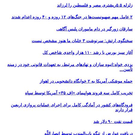
زلزله ۵.۵ریشتری مصر و فلسطین را لرزاند
۲ عامل مهم صهیونیست‌ها در جنگ‌های ۱۲ روزه و ۴۰ روزه اعدام شدند
سارقان زورگیر در دام ماموران پلیس آگاهی
سخنگوی ارتش: سرنوشت ۳ خلبان ما هنوز مشخص نیست
آغاز سبز بورس با رشد ۱۱۰ هزار واحدی شاخص کل
یزدی خواه:انبوه سازان و نهادهای مرتبط، به تعهدات قانونی خود در زمینه
تأمین...
حمله موشکی آمریکا به ۲ خوابگاه دانشجویی در اهواز
تخریب کامل سه فروند هواپیمای «اِف ۳۵» آمریکا توسط سپاه
فرودگاه‌های کشور در آمادگی کامل برای اجرای عملیات پروازی اربعین
قرار دارند
قیمت نفت ۹۰ دلار شد
دریافت عوارض از تنگه باب‌المندب توسط انصاراللّه