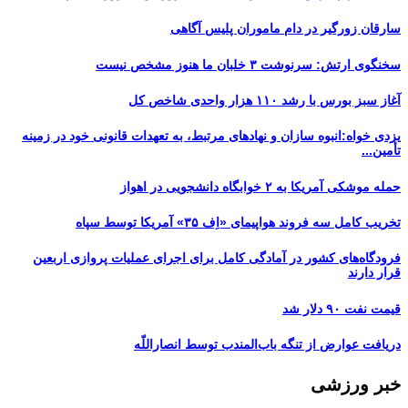
سارقان زورگیر در دام ماموران پلیس آگاهی
سخنگوی ارتش: سرنوشت ۳ خلبان ما هنوز مشخص نیست
آغاز سبز بورس با رشد ۱۱۰ هزار واحدی شاخص کل
یزدی خواه:انبوه سازان و نهادهای مرتبط، به تعهدات قانونی خود در زمینه
تأمین...
حمله موشکی آمریکا به ۲ خوابگاه دانشجویی در اهواز
تخریب کامل سه فروند هواپیمای «اِف ۳۵» آمریکا توسط سپاه
فرودگاه‌های کشور در آمادگی کامل برای اجرای عملیات پروازی اربعین
قرار دارند
قیمت نفت ۹۰ دلار شد
دریافت عوارض از تنگه باب‌المندب توسط انصاراللّه
خبر ورزشی