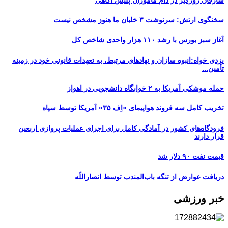
سخنگوی ارتش: سرنوشت ۳ خلبان ما هنوز مشخص نیست
آغاز سبز بورس با رشد ۱۱۰ هزار واحدی شاخص کل
یزدی خواه:انبوه سازان و نهادهای مرتبط، به تعهدات قانونی خود در زمینه
تأمین...
حمله موشکی آمریکا به ۲ خوابگاه دانشجویی در اهواز
تخریب کامل سه فروند هواپیمای «اِف ۳۵» آمریکا توسط سپاه
فرودگاه‌های کشور در آمادگی کامل برای اجرای عملیات پروازی اربعین
قرار دارند
قیمت نفت ۹۰ دلار شد
دریافت عوارض از تنگه باب‌المندب توسط انصاراللّه
خبر ورزشی