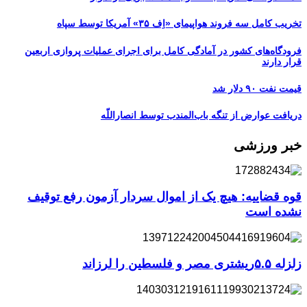
تخریب کامل سه فروند هواپیمای «اِف ۳۵» آمریکا توسط سپاه
فرودگاه‌های کشور در آمادگی کامل برای اجرای عملیات پروازی اربعین
قرار دارند
قیمت نفت ۹۰ دلار شد
دریافت عوارض از تنگه باب‌المندب توسط انصاراللّه
خبر ورزشی
قوه قضاییه: هیچ یک از اموال سردار آزمون رفع توقیف
نشده است
زلزله ۵.۵ریشتری مصر و فلسطین را لرزاند