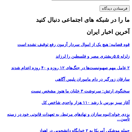
ما را در شبکه های اجتماعی دنبال کنید
آخرین اخبار ایران
قوه قضاییه: هیچ یک از اموال سردار آزمون رفع توقیف نشده است
زلزله ۵.۵ریشتری مصر و فلسطین را لرزاند
۲ عامل مهم صهیونیست‌ها در جنگ‌های ۱۲ روزه و ۴۰ روزه اعدام شدند
سارقان زورگیر در دام ماموران پلیس آگاهی
سخنگوی ارتش: سرنوشت ۳ خلبان ما هنوز مشخص نیست
آغاز سبز بورس با رشد ۱۱۰ هزار واحدی شاخص کل
یزدی خواه:انبوه سازان و نهادهای مرتبط، به تعهدات قانونی خود در زمینه
تأمین...
حمله موشکی آمریکا به ۲ خوابگاه دانشجویی در اهواز