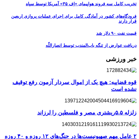
تخریب کامل سه فروند هواپیمای «اِف ۳۵» آمریکا توسط سپاه
فرودگاه‌های کشور در آمادگی کامل برای اجرای عملیات پروازی اربعین
قرار دارند
قیمت نفت ۹۰ دلار شد
دریافت عوارض از تنگه باب‌المندب توسط انصاراللّه
خبر ورزشی
قوه قضاییه: هیچ یک از اموال سردار آزمون رفع توقیف
نشده است
زلزله ۵.۵ریشتری مصر و فلسطین را لرزاند
۲ عامل مهم صهیونیست‌ها در جنگ‌های ۱۲ روزه و ۴۰ روزه