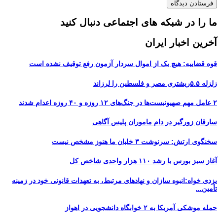
ما را در شبکه های اجتماعی دنبال کنید
آخرین اخبار ایران
قوه قضاییه: هیچ یک از اموال سردار آزمون رفع توقیف نشده است
زلزله ۵.۵ریشتری مصر و فلسطین را لرزاند
۲ عامل مهم صهیونیست‌ها در جنگ‌های ۱۲ روزه و ۴۰ روزه اعدام شدند
سارقان زورگیر در دام ماموران پلیس آگاهی
سخنگوی ارتش: سرنوشت ۳ خلبان ما هنوز مشخص نیست
آغاز سبز بورس با رشد ۱۱۰ هزار واحدی شاخص کل
یزدی خواه:انبوه سازان و نهادهای مرتبط، به تعهدات قانونی خود در زمینه
تأمین...
حمله موشکی آمریکا به ۲ خوابگاه دانشجویی در اهواز