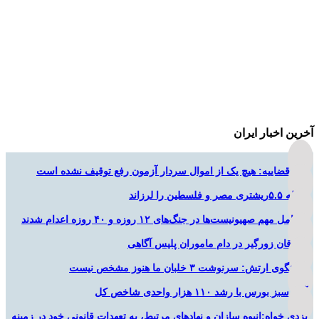
آخرین اخبار ایران
قوه قضاییه: هیچ یک از اموال سردار آزمون رفع توقیف نشده است
زلزله ۵.۵ریشتری مصر و فلسطین را لرزاند
۲ عامل مهم صهیونیست‌ها در جنگ‌های ۱۲ روزه و ۴۰ روزه اعدام شدند
سارقان زورگیر در دام ماموران پلیس آگاهی
سخنگوی ارتش: سرنوشت ۳ خلبان ما هنوز مشخص نیست
آغاز سبز بورس با رشد ۱۱۰ هزار واحدی شاخص کل
یزدی خواه:انبوه سازان و نهادهای مرتبط، به تعهدات قانونی خود در زمینه