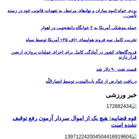
یزدی خواه:انبوه سازان و نهادهای مرتبط، به تعهدات قانونی خود در زمینه
تأمین...
حمله موشکی آمریکا به ۲ خوابگاه دانشجویی در اهواز
تخریب کامل سه فروند هواپیمای «اِف ۳۵» آمریکا توسط سپاه
فرودگاه‌های کشور در آمادگی کامل برای اجرای عملیات پروازی اربعین
قرار دارند
قیمت نفت ۹۰ دلار شد
دریافت عوارض از تنگه باب‌المندب توسط انصاراللّه
خبر ورزشی
قوه قضاییه: هیچ یک از اموال سردار آزمون رفع توقیف
نشده است