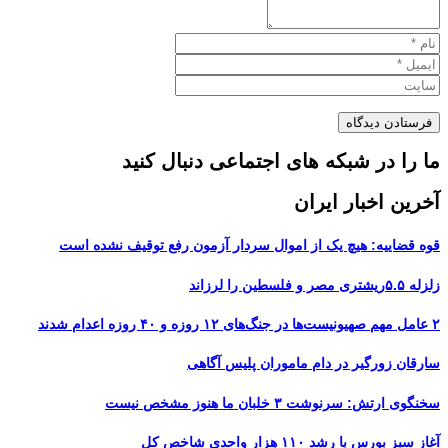
ما را در شبکه های اجتماعی دنبال کنید
آخرین اخبار ایران
قوه قضاییه: هیچ یک از اموال سردار آزمون رفع توقیف نشده است
زلزله ۵.۵ریشتری مصر و فلسطین را لرزاند
۲ عامل مهم صهیونیست‌ها در جنگ‌های ۱۲ روزه و ۴۰ روزه اعدام شدند
سارقان زورگیر در دام ماموران پلیس آگاهی
سخنگوی ارتش: سرنوشت ۳ خلبان ما هنوز مشخص نیست
آغاز سبز بورس با رشد ۱۱۰ هزار واحدی شاخص کل