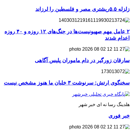
زلزله ۵.۵ریشتری مصر و فلسطین را لرزاند
۲ عامل مهم صهیونیست‌ها در جنگ‌های ۱۲ روزه و ۴۰ روزه
اعدام شدند
سارقان زورگیر در دام ماموران پلیس آگاهی
سخنگوی ارتش: سرنوشت ۳ خلبان ما هنوز مشخص نیست
هلدینگ رسا نه ای خبر شهر
خبر فوری