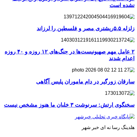
نشده است
زلزله ۵.۵ریشتری مصر و فلسطین را لرزاند
۲ عامل مهم صهیونیست‌ها در جنگ‌های ۱۲ روزه و ۴۰ روزه
اعدام شدند
سارقان زورگیر در دام ماموران پلیس آگاهی
سخنگوی ارتش: سرنوشت ۳ خلبان ما هنوز مشخص نیست
هلدینگ رسا نه ای خبر شهر