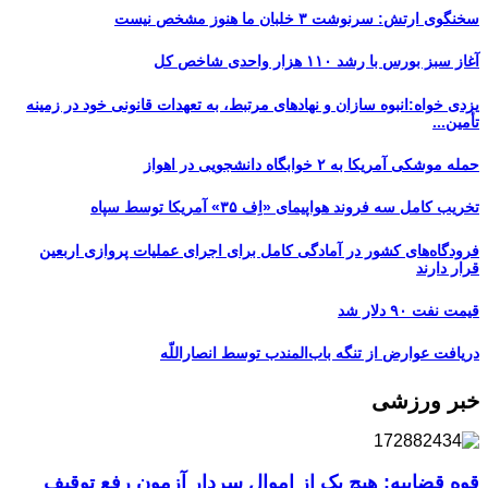
سخنگوی ارتش: سرنوشت ۳ خلبان ما هنوز مشخص نیست
آغاز سبز بورس با رشد ۱۱۰ هزار واحدی شاخص کل
یزدی خواه:انبوه سازان و نهادهای مرتبط، به تعهدات قانونی خود در زمینه
تأمین...
حمله موشکی آمریکا به ۲ خوابگاه دانشجویی در اهواز
تخریب کامل سه فروند هواپیمای «اِف ۳۵» آمریکا توسط سپاه
فرودگاه‌های کشور در آمادگی کامل برای اجرای عملیات پروازی اربعین
قرار دارند
قیمت نفت ۹۰ دلار شد
دریافت عوارض از تنگه باب‌المندب توسط انصاراللّه
خبر ورزشی
قوه قضاییه: هیچ یک از اموال سردار آزمون رفع توقیف