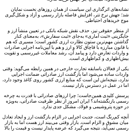
نشانه‌های اثرگذاری این سیاست از همان روزهای نخست نمایان
شد؛ جهش نرخ تتر، افزایش فاصله بازار رسمی و آزاد و شکل‌گیری
موج خریدهای احتیاطی.
از منظر حقوقی نیز، حذف نقش شبکه بانکی در تعیین منشأ ارز و
جایگزینی «ثبت آماری» به‌جای «ثبت سفارش»، به‌معنای کنار
گذاشتن مهم‌ترین ستون نظارت ارزی کشور است؛ مسیری که هم
با قانون مبارزه با قاچاق کالا و ارز و هم با آیین‌نامه اجرایی صادرات
و واردات تعارض دارد و پیامد آن، رشد معاملات غیررسمی و تقویت
بیش‌اظهاری و کم‌اظهاری است.
یکی از فعالان باسابقه تجارت خارجی در همین رابطه می‌گوید: وقتی
واردات ساده می‌شود اما بازگشت ارز صادراتی ضمانت اجرایی
ندارد، نتیجه‌اش این است که منابع ارزی کشور روی کاغذ وجود دارد،
اما در عمل در دسترس بازار نیست.
پرسش کلیدی همین‌جاست؛ چرا ارزهای صادراتی با قدرت به چرخه
رسمی بازنگشته‌اند؟ ایران امروز از نظر ظرفیت صادراتی، به‌ویژه
در حوزه پتروشیمی و فولاد، مشکل جدی ندارد.
آنچه کم‌رنگ است، جدیت اجرایی در الزام بازگشت ارز و ایجاد تعادل
میان مشوق و الزام است. بازار وقتی می‌بیند ارز هست اما به بازار
رسمی نمی‌آید، نتیجه می‌گیرد که عرضه پایدار نیست و قیمت را بالا