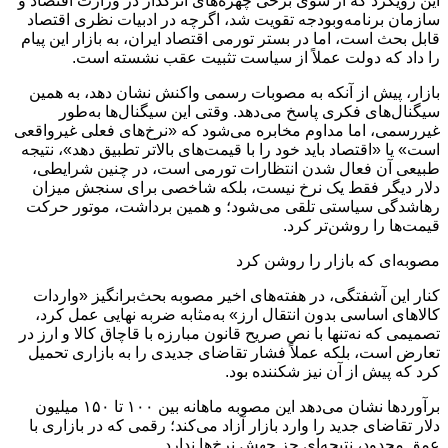
این رویکرد که از سوی برخی چهره‌های اثرگذار در وزارت اقتصاد و
سازمان برنامه‌وبودجه تقویت شد، اگرچه در ادبیات نظری اقتصاد
قابل بحث است، اما در بستر تورمی اقتصاد ایران، به بازار این پیام
را داد که دولت عملاً از سیاست تثبیت عقب نشسته است.
بازار، پیش از آنکه به مصوبات رسمی واکنش نشان دهد، به همین
سیگنال‌های فکری پاسخ می‌دهد. وقتی این سیگنال‌ها به‌طور
غیررسمی، اما مداوم مخابره می‌شود که «نرخ‌های فعلی غیرواقعی
است» یا «اقتصاد باید خود را با قیمت‌های بالاتر تطبیق دهد»، نتیجه
طبیعی آن فعال شدن انتظارات تورمی است، در چنین شرایطی،
دلار دیگر فقط یک نرخ نیست، بلکه شاخصی برای سنجش میزان
رهاشدگی سیاستی تلقی می‌شود؛ و همین برداشت، موتور حرکت
قیمت‌ها را روشن‌تر کرد.
مصوبه‌ای که بازار را روشن کرد
کنار این آشفتگی، در هفته‌های اخیر مصوبه بحث‌برانگیز «واردات
کالاهای اساسی بدون انتقال ارز» به‌مثابه ضربه نهایی عمل کرد،
تصمیمی که نه‌تنها با نص صریح قانون مبارزه با قاچاق کالا و ارز در
تعارض است، بلکه عملاً فشار تقاضای جدیدی را به بازاری تحمیل
کرد که پیش از آن نیز شکننده بود.
برآوردها نشان می‌دهد این مصوبه ماهانه بین ۱۰۰ تا ۱۵۰ میلیون
دلار تقاضای جدید را وارد بازار آزاد می‌کند؛ رقمی که در بازاری با
عمق محدود، نتیجه‌ای جز جهش نرخ‌ها ندارد.