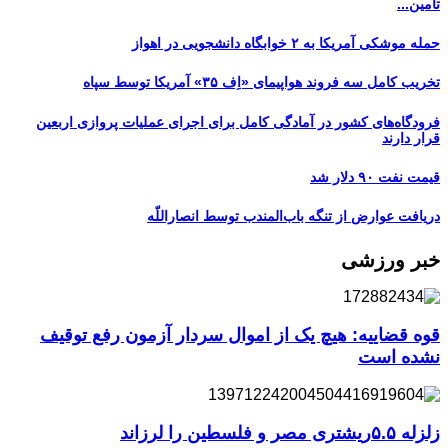
تأمین...
حمله موشکی آمریکا به ۲ خوابگاه دانشجویی در اهواز
تخریب کامل سه فروند هواپیمای «اِف ۳۵» آمریکا توسط سپاه
فرودگاه‌های کشور در آمادگی کامل برای اجرای عملیات پروازی اربعین
قرار دارند
قیمت نفت ۹۰ دلار شد
دریافت عوارض از تنگه باب‌المندب توسط انصاراللّه
خبر ورزشی
قوه قضاییه: هیچ یک از اموال سردار آزمون رفع توقیف
نشده است
زلزله ۵.۵ریشتری مصر و فلسطین را لرزاند