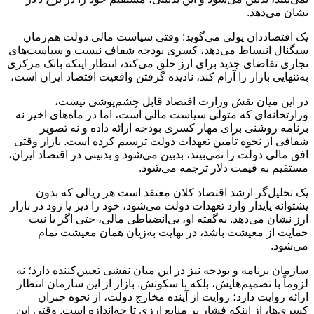
نشان می‌دهد.
یک اقتصاددان پولی می‌گوید: وقتی سیاست مالی دولت هم‌زمان
سیگنال انبساط می‌دهد، کسری بودجه شفاف نیست و سیاست‌های
تجاری تقاضای جدید برای ارز خلق می‌کند، انتظار اینکه بانک مرکزی
به‌تنهایی بازار را آرام کند، نادیده گرفتن واقعیت اقتصاد ایران است،
در این میان نقش وزارت اقتصاد قابل چشم‌پوشی نیست،
وزارتخانه‌ای که متولی سیاست مالی است، اما در ماه‌های اخیر نه
برنامه روشنی برای مهار کسری بودجه ارائه داده و نه تصویر
شفافی از نحوه تأمین تعهدات دولت ترسیم کرده است. بازار وقتی
افق مالی دولت را نمی‌بیند، بدبین می‌شود و بدبینی در اقتصاد ایران،
مستقیم به قیمت دلار ترجمه می‌شود.
یک تحلیل‌گر ارشد اقتصاد کلان معتقد است هر ریالی که بدون
پشتوانه پایدار وارد تعهدات دولت می‌شود، خود را دیر یا زود در بازار
ارز نشان می‌دهد. به‌گفته او، بی‌انضباطی مالی، حتی اگر با نیت
حمایت از معیشت باشد، در نهایت به‌زیان همان معیشت تمام
می‌شود.
سازمان برنامه و بودجه نیز در این میان نقشی تعیین‌کننده دارد؛ نه
لزوماً با تصمیم‌هایش، بلکه با سکوتش. بازار از این سازمان انتظار
ارائه روایت دارد؛ روایت از آینده مخارج دولت، از نحوه جبران
کسری‌ها، از اینکه فشار بر منابع ارزی تا چه‌اندازه است. وقتی این