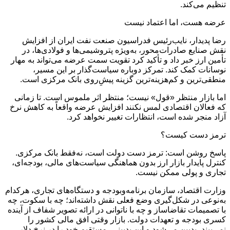
تنظیم می‌کند.
عرضه هست، اما اعتماد نیست
رضا پدیدار، نایب‌رئیس فدراسیون صنعت نفت ایران از افزایش
نقش صنایع صادرات‌محور، به‌ویژه پتروشیمی‌ها و فولادی‌ها، در
تأمین ارز خبر داد و تأکید کرد تقویت سمت عرضه می‌تواند به مهار
نوسانات کمک کند. تمرکز دوباره سیاست‌گذار بر این مسیر،
منطقی‌ترین و کم‌هزینه‌ترین گزینه پیش‌ِروی بانک مرکزی است.
اما بازار منتظر «قول» نیست؛ منتظر اثر ملموس است. تا زمانی
که فعالان اقتصادی لمس نکنند افزایش عرضه واقعاً به کاهش نرخ
آزاد منجر شده است، انتظارات تغییر نخواهد کرد.
ترمز دست کیست؟
پاسخ روشن است: ترمز دست دولت است، نه‌فقط بانک مرکزی.
کنترل پایدار بازار ارز بدون هماهنگی سیاست‌های مالی، بودجه‌ای،
تجاری و پولی ممکن نیست.
وزارت اقتصاد، سازمان برنامه‌وبودجه و دستگاه‌های تجاری، هرکدام
به‌نوعی در شکل‌گیری وضع فعلی نقش داشته‌اند؛ چه با سکوت، چه
با تصمیمات تقاضاساز و چه با ناتوانی در ارائه تصویر شفاف از آینده
کسری بودجه و تعهدات دولت. بازار وقتی افق مالی کشور را
نمی‌بیند، بدبین می‌شود و این بدبینی، مستقیم خود را در نرخ دلار