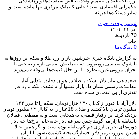
ارز، بلکه فقدان تصمیم واحد، تناقض سیاست‌ها و رهاشدگی
حکمرانی اقتصادی است؛ جایی که بانک مرکزی تنها مانده است و
سایر دستگاه‌ها هزینه...
عیسی وحدت جوان
آذر ۲۴, ۱۴۰۴
70 بازدیدها
چاپ
0 دیدگاه ها
به گزارش پایگاه خبری خبرشهر، بازار ارز، طلا و سکه این روزها نه
با شوک سیاسی روبه‌روست، نه با تنش امنیتی تازه و نه حتی با
بحران بیرونی غیرمنتظره؛ با این حال قیمت‌ها بی‌وقفه می‌دوند.
صعود هم‌زمان دلار، سکه و طلا در همان دقایق ابتدایی آغاز
معاملات رسمی نشان داد بازار نه‌تنها آرام نشده، بلکه وارد فاز
تندتری از بی‌اعتمادی شده است.
دلار آزاد با عبور از کانال ۱۳۰ هزار تومان، سکه را تا مرز ۱۴۴
میلیون تومان بالا کشید و طلای 18عیار را به کانال ۱۴ میلیون تومان
نزدیک کرد. این رفتار قیمتی، نه هیجانی است و نه مقطعی. فعالان
باسابقه بازار می‌گویند چنین سرعتی در جابه‌جایی نرخ‌ها حتی در
دوره‌های بحران ارزی هم کم‌سابقه بوده است و اگر همین حالا،
همین امروز، ترمز دلار افسارگسیخته کشیده نشود، آثار آن
به‌سرعت از بازار ارز عبور می‌کند و کل اقتصاد، از سبد خانوار تا