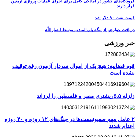
فرودگاه‌های کشور در آمادگی کامل برای اجرای عملیات پروازی اربعین
قرار دارند
قیمت نفت ۹۰ دلار شد
دریافت عوارض از تنگه باب‌المندب توسط انصاراللّه
خبر ورزشی
قوه قضاییه: هیچ یک از اموال سردار آزمون رفع توقیف
نشده است
زلزله ۵.۵ریشتری مصر و فلسطین را لرزاند
۲ عامل مهم صهیونیست‌ها در جنگ‌های ۱۲ روزه و ۴۰ روزه
اعدام شدند