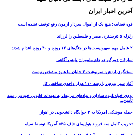
آخرین اخبار ایران
قوه قضاییه: هیچ یک از اموال سردار آزمون رفع توقیف نشده است
زلزله ۵.۵ریشتری مصر و فلسطین را لرزاند
۲ عامل مهم صهیونیست‌ها در جنگ‌های ۱۲ روزه و ۴۰ روزه اعدام شدند
سارقان زورگیر در دام ماموران پلیس آگاهی
سخنگوی ارتش: سرنوشت ۳ خلبان ما هنوز مشخص نیست
آغاز سبز بورس با رشد ۱۱۰ هزار واحدی شاخص کل
یزدی خواه:انبوه سازان و نهادهای مرتبط، به تعهدات قانونی خود در زمینه
تأمین...
حمله موشکی آمریکا به ۲ خوابگاه دانشجویی در اهواز
تخریب کامل سه فروند هواپیمای «اِف ۳۵» آمریکا توسط سپاه