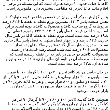
کاغذ با حباب حدود ۱۰ درصد همراه است که این مسئله در برخی از
اقلام مانند کاغذ تحریر که متقاضی بیشتری دارد، ملموس‌تر است.
بنا بر گزارش مرکز آمار ایران در خصوص شاخص قیمت تولیدکننده
بخش صنعت-پاییز ۱۴۰۴؛ بیشترین تورم نقطه به نقطه با ۸۲.۶ درصد
مربوط به گروه ساخت کاغذ و محصولات کاغذی بوده است. بر این
اساس، شاخص قیمت فصل پاییز ۱۴۰۴، ۳۴۲.۳ و تورم فصلی آن
۱۹.۸ درصد ثبت شده است. تورم نقطه به نقطه کاغذ در پاییز سال
جاری، ۸۲.۶ درصد و در چهار فصل منتهی به فصل پاییز سال جاری
نسبت به دوره مشابه سال گذشته(تورم سالانه) این دسته از
محصولات، ۶۰.۶ درصد ثبت شده است. رشد قیمت‌ها در دسته
محصولات کاغذی در حالی در پاییز به این نقطه رسیده است که
تورم نقطه به نقطه آن در تابستان سال جاری، ۶۲.۵ درصد و تورم
سالانه آن، ۴۳.۸ درصد ثبت شده است.
در حال حاضر هر بند کاغذ تحریر ۷۰ در ۱۰۰ با گرماژ ۷۰، با قیمت
سه میلیون و ۳۰۰ هزار تومان، هر بند کاغذ تحریر ۶۰ در ۹۰ با گرماژ
۷۰ با قیمت دو میلیون و ۸۰۰ هزار تومان و هر بند کاغذ تحریر ۷۰ در
۱۰۰ با گرماژ ۸۰ نیز با قیمت چهار میلیون و ۶۰۰ هزار تومان در
بازار عرضه می‌شود‌.
همچنین کاغذ گلاسه 70در ۱۰۰ و ۶۰ در ۹۰ با گرماژ ۹۰ نیز هر
کیلوگرم ۱۵۰ هزار تومان و هرکیلوگرم کاغذ گلاسه ۷۰ در ۱۰۰ با
گرماژ ۱۲۸ نیز با قیمت ۱۴۹ هزار تومان در ظهیرالاسلام توزیع