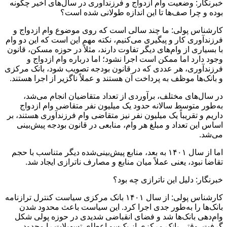
خبرنگار: وضعیت وام ازدواج و فرزندآوری در سال‌های اخیر چگونه
بوده و چرا صف‌ها تا این اندازه طولانی شده است؟
کارشناس پولی: ما چند سالی است که روی موضوع وام ازدواج و
فرزندآوری کار و پیگیری می‌کنیم، نکته مهم این است که این دو وام
با بسیاری از وام‌های دیگر تفاوت دارند، مثلاً در حوزه مسکن، قانون
وجود دارد اما ممکن است اجرا نشود؛ اما درباره وام ازدواج و
فرزندآوری، هر عددی که در قانون بودجه تصویب شود، بانک مرکزی
و بانک‌ها موظف به پرداخت آن هستند و عملاً ناگزیر از اجرا هستند.
در سال‌های مختلف، برآوردی از تعداد متقاضیان انجام می‌شد،
به‌طور متوسط سالانه حدود یک میلیون نفر متقاضی وام ازدواج
داریم و تقریباً یک میلیون نفر نیز متقاضی وام فرزندآوری هستند، بر
اساس این تعداد و مبلغ هر وام، منابعی در قانون بودجه پیش‌بینی
می‌شد.
اما از سال ۱۴۰۱ به بعد، منابع پیش‌بینی‌شده دیگر متناسب با حجم
تقاضا نبود، یعنی عملاً میان منابع و مصارف ناترازی ایجاد شد.
خبرنگار: دلیل این ناترازی چه بود؟
کارشناس پولی: از سال ۱۴۰۱ بانک مرکزی سیاست کنترل ترازنامه
بانک‌ها را به‌طور جدی اجرا کرد. این سیاست باعث محدود شدن
وام‌دهی بانک‌ها شد و فضای انقباضی شدیدی در حوزه پولی شکل
گرفت. وقتی بانک مرکزی از یک‌سو اعطای تسهیلات را محدود