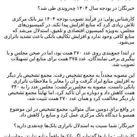
خبرنگار: در بودجه سال ۱۴۰۴ چه‌روندی طی شد؟
کارشناس پولی: در فرآیند تصویب بودجه ۱۴۰۴ نیز بانک مرکزی
تلاش زیادی کرد که منابع افزایش پیدا نکند. در کمیسیون‌های
مجلس، به‌ویژه کمیسیون اقتصادی و تلفیق، استدلال می‌شد که
منابع کافی وجود ندارد و افزایش تکالیف بانکی باعث تشدید ناترازی
می‌شود.
در ابتدا جمع‌بندی روی عدد ۲۷۰ همت بود، اما در صحن مجلس و با
پیگیری برخی نمایندگان، عدد ۳۷۵ همت برای منابع این تسهیلات
تصویب شد.
این مصوبه مجدداً به مجمع تشخیص رفت، مجمع تشخیص بار دیگر
به افزایش منابع ایراد گرفت و آن را مغایر با ملاحظات ناترازی
بانکی دانست، مصوبه به مجلس برگشت؛ مجلس عدد را به ۳۴۰
همت کاهش داد و دوباره بر آن تأکید کرد، اما نهایتاً مجمع تشخیص
بار دیگر مخالفت کرد و همان عدد ۲۷۰ همت تثبیت شد،
در واقع برای دومین سال متوالی، مجمع تشخیص در این موضوع
همسو با دیدگاه بانک مرکزی عمل کرد و منابع را کاهش داد.
خبرنگار: شما نسبت به استدلال ناترازی بانک‌ها چه‌نقدی دارید؟
کارشناس: ما بارها گفته‌ایم اگر بانک‌ها واقعاً منابع ندارند، محاسبات