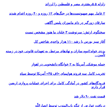
زلزله ۵.۵ریشتری مصر و فلسطین را لرزاند
۲ عامل مهم صهیونیست‌ها در جنگ‌های ۱۲ روزه و ۴۰ روزه اعدام شدند
سارقان زورگیر در دام ماموران پلیس آگاهی
سخنگوی ارتش: سرنوشت ۳ خلبان ما هنوز مشخص نیست
آغاز سبز بورس با رشد ۱۱۰ هزار واحدی شاخص کل
یزدی خواه:انبوه سازان و نهادهای مرتبط، به تعهدات قانونی خود در زمینه
تأمین...
حمله موشکی آمریکا به ۲ خوابگاه دانشجویی در اهواز
تخریب کامل سه فروند هواپیمای «اِف ۳۵» آمریکا توسط سپاه
فرودگاه‌های کشور در آمادگی کامل برای اجرای عملیات پروازی اربعین
قرار دارند
قیمت نفت ۹۰ دلار شد
دریافت عوارض از تنگه باب‌المندب توسط انصاراللّه