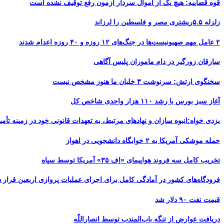
قوه قضاییه: هیچ یک از اموال سردار آزمون رفع توقیف نشده است
زلزله ۵.۵ریشتری مصر و فلسطین را لرزاند
۲ عامل مهم صهیونیست‌ها در جنگ‌های ۱۲ روزه و ۴۰ روزه اعدام شدند
سارقان زورگیر در دام ماموران پلیس آگاهی
سخنگوی ارتش: سرنوشت ۳ خلبان ما هنوز مشخص نیست
آغاز سبز بورس با رشد ۱۱۰ هزار واحدی شاخص کل
یزدی خواه:انبوه سازان و نهادهای مرتبط، به تعهدات قانونی خود در زمینه تأمین
حمله موشکی آمریکا به ۲ خوابگاه دانشجویی در اهواز
تخریب کامل سه فروند هواپیمای «اِف ۳۵» آمریکا توسط سپاه
فرودگاه‌های کشور در آمادگی کامل برای اجرای عملیات پروازی اربعین قرار د
قیمت نفت ۹۰ دلار شد
دریافت عوارض از تنگه باب‌المندب توسط انصاراللّه