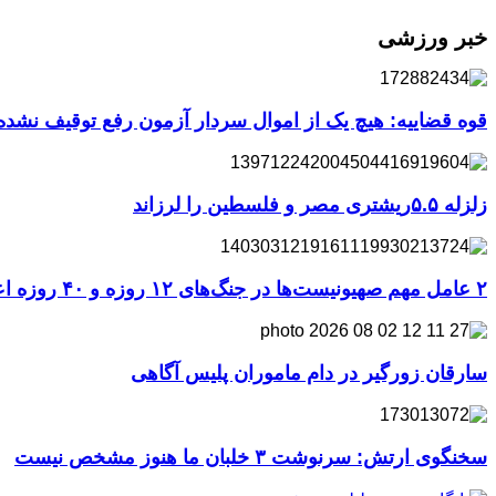
خبر ورزشی
قوه قضاییه: هیچ یک از اموال سردار آزمون رفع توقیف نشد
زلزله ۵.۵ریشتری مصر و فلسطین را لرزاند
۲ عامل مهم صهیونیست‌ها در جنگ‌های ۱۲ روزه و ۴۰ روزه اعدام شدند
سارقان زورگیر در دام ماموران پلیس آگاهی
سخنگوی ارتش: سرنوشت ۳ خلبان ما هنوز مشخص نیست