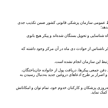
در برخی صفحات اجتماعی، روابط عمومی سازمان پزشکی قانونی کشور ضمن تکذیب جدی
دهد؛
اخته در حوادث دی ماه شناسایی و تحویل بستگان شده‌اند و پیکر هیچ بانوی
خرین استعلام صورت‌گرفته از مرکز تشخیصی و آزمایشگاهی استان تهران، در روز ۱۱ بهمن (روز ادعایی بازدید از مرکز) تنها ۷ پیکر ناشناس از حوادث دی ماه در آن مرکز وجود داشته که
تبط این سازمان انجام نشده است.
فن جمعی پیکرها، دریافت پول از خانواده جان‌باختگان،
 اصرار بر طرح ادعا‌های دروغین جدید به‌دنبال رسیدن به
کشور در تمامی حوادث و بحران‌های مختلف، از جمله حوادث تلخ و ناگوار دی ماه ۱۴۰۴، با تلاش شبانه‌روزی پزشکان و کارکنان خدوم خود، تمام توان و امکاناتش
کمک نماید.