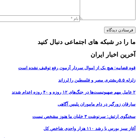
ما را در شبکه های اجتماعی دنبال کنید
آخرین اخبار ایران
قوه قضاییه: هیچ یک از اموال سردار آزمون رفع توقیف نشده است
زلزله ۵.۵ریشتری مصر و فلسطین را لرزاند
۲ عامل مهم صهیونیست‌ها در جنگ‌های ۱۲ روزه و ۴۰ روزه اعدام شدند
سارقان زورگیر در دام ماموران پلیس آگاهی
سخنگوی ارتش: سرنوشت ۳ خلبان ما هنوز مشخص نیست
آغاز سبز بورس با رشد ۱۱۰ هزار واحدی شاخص کل