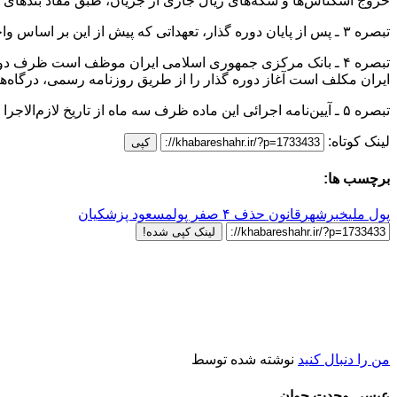
خروج اسکناس‌ها و سکه‌های ریال جاری از جریان، طبق مفاد بندهای «
تبصره ۳ ـ پس از پایان دوره گذار، تعهداتی که پیش از این بر اساس واحد پول «ریال جاری» ایجاد شده است، تنها با واحد پول «ریال» و یا اجزای آن (قران) قابل ایفاست.
تبصره ۴ ـ بانک مرکزی جمهوری اسلامی ایران موظف است ظرف دو 
ایران مکلف است آغاز دوره گذار را از طریق روزنامه رسمی، درگاه‌
تبصره ۵ ـ آیین‌نامه اجرائی این ماده ظرف سه ماه از تاریخ لازم‌الاجرا شدن آن، توسط بانک مرکزی جمهوری اسلامی ایران تهیه می‌شود و پس از تأیید هیأت عالی به تصویب هیأت وزیران می‌رسد.
لینک کوتاه:
کپی
برچسب ها:
پول ملی
خبرشهر
قانون حذف ۴ صفر پول
مسعود پزشکیان
لینک کپی شده!
من را دنبال کنید
نوشته شده توسط
عیسی وحدت جوان