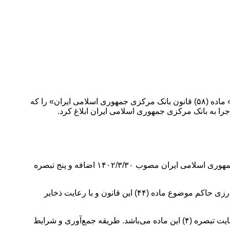
به گزارش پایگاه خبری خبرشهر، مسعود پزشکیان رئیس‌جمهور در اجرای اصل ۱۲۳ قانون اساسی جمهوری اسلامی ایران، «اصلاح بند«الف» ماده (۵۸) قانون بانک مرکزی جمهوری اسلامی ایران» را که
ماده واحده ـ عبارت «که برابر (۱۰.۰۰۰) «ریال جاری» و معادل یکصد «قران» ماست.» به انتهای بند «الف» ماده (۵۸) قانون بانک مرکزی جمهوری اسلامی ایران مصوب ۱۴۰۲/۳/۳۰ اضافه و پنج تبصره
تبصره ۱ ـ برابری پول‌های خارجی نسبت به «ریال» و نرخ خرید و فروش ارز توسط بانک مرکزی جمهوری اسلامی ایران در چهارچوب نظام ارزی حاکم موضوع ماده (۴۴) این قانون و با رعایت ذخایر
تبصره ۲ ـ دوره گردش موازی و اعتبار همزمان «ریال» و «ریال جاری» که در این قانون «دوره گذار» نامیده می‌شود، حداکثر سه سال با رعایت تبصره (۴) این ماده می‌باشد. طریقه جمع‌آوری و شرایط