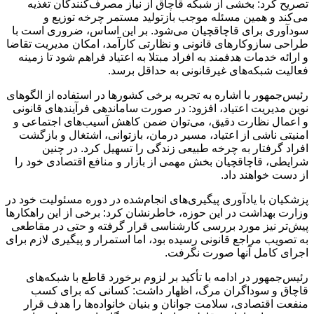
تصریح کرد: بخشی از شبکه قاچاق از نیاز مصرف‌کنندگان تغذیه
می‌کند و همین مسئله موجب بازتولید مستمر چرخه توزیع و
سودآوری برای قاچاقچیان می‌شود. بر این اساس، ضروری است با
طراحی سازوکارهای قانونی و نظارتی کارآمد، امکان مدیریت تقاضا
و ارائه خدمات هدفمند به افراد مبتلا به اعتیاد فراهم شود تا زمینه
فعالیت شبکه‌های غیرقانونی به حداقل برسد.
رئیس‌جمهور با اشاره به تجربه برخی کشورها در استفاده از الگوهای
نوین مدیریت اعتیاد، افزود: در صورت ساماندهی فرآیندهای قانونی
و اعمال نظارت دقیق، می‌توان ضمن کاهش آسیب‌های اجتماعی و
امنیتی ناشی از اعتیاد، مسیر درمان، بازتوانی، اشتغال و بازگشت
افراد گرفتار به چرخه طبیعی زندگی را تسهیل کرد. در چنین
شرایطی، قاچاقچیان بخش مهمی از بازار و منافع اقتصادی خود را
از دست خواهند داد.
پزشکیان با یادآوری پیگیری‌های انجام‌شده در دوره مسئولیت خود در
وزارت بهداشت در این حوزه، خاطرنشان کرد: برخی از این راهکارها
پیش‌تر نیز مورد بررسی کارشناسی قرار گرفته و حتی در مقاطعی
به تصویب مراجع قانونی رسیده بود، اما استمرار و پیگیری لازم برای
اجرای کامل آنها صورت نگرفت.
رئیس‌جمهور در ادامه با تأکید بر لزوم برخورد قاطع با شبکه‌های
قاچاق و سوداگران مرگ، اظهار داشت: کسانی که برای کسب
منفعت اقتصادی، سلامت جوانان و بنیان خانواده‌ها را هدف قرار