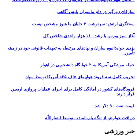
سارقان زورگیر در دام ماموران پلیس آگاهی
سخنگوی ارتش: سرنوشت ۳ خلبان ما هنوز مشخص نیست
آغاز سبز بورس با رشد ۱۱۰ هزار واحدی شاخص کل
یزدی خواه:انبوه سازان و نهادهای مرتبط، به تعهدات قانونی خود در زمینه
تأمین...
حمله موشکی آمریکا به ۲ خوابگاه دانشجویی در اهواز
تخریب کامل سه فروند هواپیمای «اِف ۳۵» آمریکا توسط سپاه
فرودگاه‌های کشور در آمادگی کامل برای اجرای عملیات پروازی اربعین
قرار دارند
قیمت نفت ۹۰ دلار شد
دریافت عوارض از تنگه باب‌المندب توسط انصاراللّه
خبر ورزشی