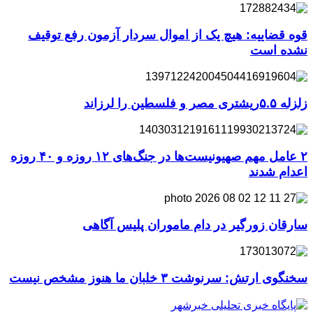
قوه قضاییه: هیچ یک از اموال سردار آزمون رفع توقیف
نشده است
زلزله ۵.۵ریشتری مصر و فلسطین را لرزاند
۲ عامل مهم صهیونیست‌ها در جنگ‌های ۱۲ روزه و ۴۰ روزه
اعدام شدند
سارقان زورگیر در دام ماموران پلیس آگاهی
سخنگوی ارتش: سرنوشت ۳ خلبان ما هنوز مشخص نیست