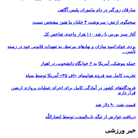
سارقان زورگیر در دام ماموران پلیس آگاهی
سخنگوی ارتش: سرنوشت ۳ خلبان ما هنوز مشخص نیست
آغاز سبز بورس با رشد ۱۱۰ هزار واحدی شاخص کل
یزدی خواه:انبوه سازان و نهادهای مرتبط، به تعهدات قانونی خود در زمینه
تأمین...
حمله موشکی آمریکا به ۲ خوابگاه دانشجویی در اهواز
تخریب کامل سه فروند هواپیمای «اِف ۳۵» آمریکا توسط سپاه
فرودگاه‌های کشور در آمادگی کامل برای اجرای عملیات پروازی اربعین
قرار دارند
قیمت نفت ۹۰ دلار شد
دریافت عوارض از تنگه باب‌المندب توسط انصاراللّه
خبر ورزشی