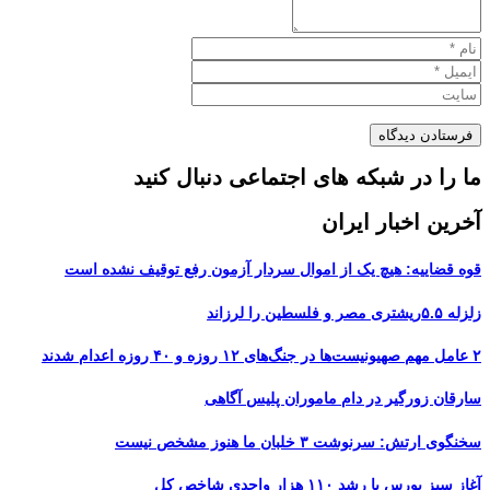
ما را در شبکه های اجتماعی دنبال کنید
آخرین اخبار ایران
قوه قضاییه: هیچ یک از اموال سردار آزمون رفع توقیف نشده است
زلزله ۵.۵ریشتری مصر و فلسطین را لرزاند
۲ عامل مهم صهیونیست‌ها در جنگ‌های ۱۲ روزه و ۴۰ روزه اعدام شدند
سارقان زورگیر در دام ماموران پلیس آگاهی
سخنگوی ارتش: سرنوشت ۳ خلبان ما هنوز مشخص نیست
آغاز سبز بورس با رشد ۱۱۰ هزار واحدی شاخص کل