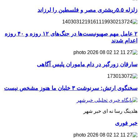
زلزله ۵.۵ریشتری مصر و فلسطین را لرزاند
۲ عامل مهم صهیونیست‌ها در جنگ‌های ۱۲ روزه و ۴۰ روزه
اعدام شدند
سارقان زورگیر در دام ماموران پلیس آگاهی
سخنگوی ارتش: سرنوشت ۳ خلبان ما هنوز مشخص نیست
هلدینگ رسا نه ای خبر شهر
خبر فوری