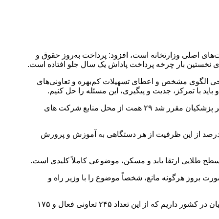
های اصلی وزارتخانه است، افزود: پرداخت به‌روز حقوق و
احی الگوی مشخص و اعطای تسهیلات کم‌بهره و تعاونی‌های
د با تمرکز، جدیت و پیگیری، این مسئله را حل کنیم.
وی با بیان این‌که تمرکز در هر حوزه‌ای منجر به نتیجه می‌شود، گفت: در حوزه مسکن نیز باید تحول جدی ایجاد شود. در جلسه‌ای با حضور دکتر پزشکیان مقرر شد ۲۹ همت از محل منابع شرکت های
 آموزش‌ و پرورش به مصوبه دولت در حوزه مسئولیت‌های اجتماعی اشاره کرد و گفت: بر اساس آیین‌نامه مسئولیت‌های اجتماعی، ۲۵ درصد از این ظرفیت از هر دستگاهی به آموزش‌ و پرورش
سطح طلایی ارتقا یابد و مسکن، موضوعی کاملاً کلیدی است.
ورت بروز هرگونه مانع، شخصاً موضوع را با وزیر راه و
یاوری مدیر کل رفاه و پشتیبانی وزارت آموزش و پرورش با ارائه گزارشی از اقدامات انجام گرفته نیز اظهار کرد: ۴۱۵ تعاونی مسکن فرهنگیان در کشور داریم که از این تعداد ۲۴۵ تعاونی فعال و ۱۷۵