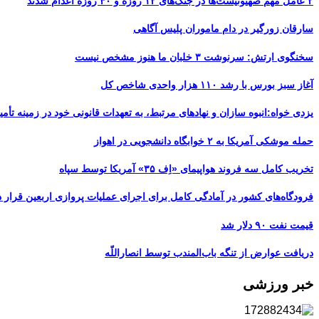
۲ عامل مهم صهیونیست‌ها در جنگ‌های ۱۲ روزه و ۴۰ روزه اعدام شدند
سارقان زورگیر در دام ماموران پلیس آگاهی
سخنگوی ارتش: سرنوشت ۳ خلبان ما هنوز مشخص نیست
آغاز سبز بورس با رشد ۱۱۰ هزار واحدی شاخص کل
یزدی خواه:انبوه سازان و نهادهای مرتبط، به تعهدات قانونی خود در زمینه تأمین
حمله موشکی آمریکا به ۲ خوابگاه دانشجویی در اهواز
تخریب کامل سه فروند هواپیمای «اِف ۳۵» آمریکا توسط سپاه
فرودگاه‌های کشور در آمادگی کامل برای اجرای عملیات پروازی اربعین قرار د
قیمت نفت ۹۰ دلار شد
دریافت عوارض از تنگه باب‌المندب توسط انصاراللّه
خبر ورزشی