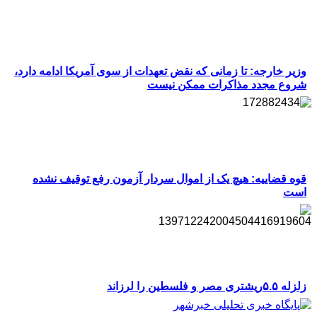
وزیر خارجه: تا زمانی که نقض تعهدات از سوی آمریکا ادامه دارد،
شروع مجدد مذاکرات ممکن نیست
قوه قضاییه: هیچ یک از اموال سردار آزمون رفع توقیف نشده
است
زلزله ۵.۵ریشتری مصر و فلسطین را لرزاند