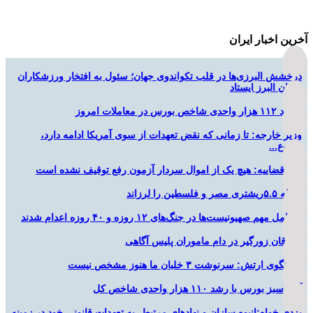
آخرین اخبار ایران
درخشش البرزی‌ها در قلب تکواندوی جهان؛ سئول به افتخار ورزشکاران
استان البرز ایستاد
صعود ۱۱۲ هزار واحدی شاخص بورس در معاملات امروز
وزیر خارجه: تا زمانی که نقض تعهدات از سوی آمریکا ادامه دارد،
شروع...
قوه قضاییه: هیچ یک از اموال سردار آزمون رفع توقیف نشده است
زلزله ۵.۵ریشتری مصر و فلسطین را لرزاند
۲ عامل مهم صهیونیست‌ها در جنگ‌های ۱۲ روزه و ۴۰ روزه اعدام شدند
سارقان زورگیر در دام ماموران پلیس آگاهی
سخنگوی ارتش: سرنوشت ۳ خلبان ما هنوز مشخص نیست
آغاز سبز بورس با رشد ۱۱۰ هزار واحدی شاخص کل
یزدی خواه:انبوه سازان و نهادهای مرتبط، به تعهدات قانونی خود در زمینه