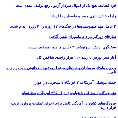
قوه قضاییه: هیچ یک از اموال سردار آزمون رفع توقیف نشده است
زلزله ۵.۵ریشتری مصر و فلسطین را لرزاند
۲ عامل مهم صهیونیست‌ها در جنگ‌های ۱۲ روزه و ۴۰ روزه اعدام شدند
سارقان زورگیر در دام ماموران پلیس آگاهی
سخنگوی ارتش: سرنوشت ۳ خلبان ما هنوز مشخص نیست
آغاز سبز بورس با رشد ۱۱۰ هزار واحدی شاخص کل
یزدی خواه:انبوه سازان و نهادهای مرتبط، به تعهدات قانونی خود در زمینه
تأمین...
حمله موشکی آمریکا به ۲ خوابگاه دانشجویی در اهواز
تخریب کامل سه فروند هواپیمای «اِف ۳۵» آمریکا توسط سپاه
فرودگاه‌های کشور در آمادگی کامل برای اجرای عملیات پروازی اربعین
قرار دارند
قیمت نفت ۹۰ دلار شد