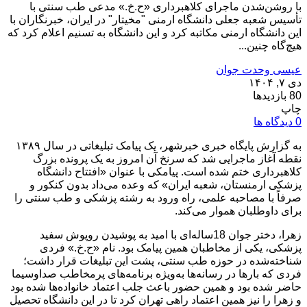
با روشن‌شدن ماجرای کلاهبرداری «ح.خ.» مدعی طب سنتی با
تأسیس شعبه جعلی دانشگاه ارمنی "مخیتار" در ایران، خبرنگاران با
این دانشگاه ارمنی مکاتبه کرد و این دانشگاه به تسنیم اعلام کرد که
هیچ‌گاه چنین...
عیسی وحدت جوان
دی ۷, ۱۴۰۴
80 بازدیدها
چاپ
0 دیدگاه ها
به گزارش پایگاه خبری خبرشهر، یک پیامک تبلیغاتی در سال ۱۳۸۹
نقطه آغاز ماجرایی شد که سرنخ آن امروز به یک پرونده بزرگ
کلاهبرداری ختم شده است. پیامکی با عنوان «افتتاح دانشگاه
پزشکی ارمنستان، شعبه ایران» که وعده می‌داد بدون کنکور و
صرفاً با مصاحبه علمی، راه ورود به رشته پزشکی و طب سنتی را
برای داوطلبان هموار می‌کند.
زهرا، دختر جوان 18ساله‌ای با امید به پوشیدن روپوش سفید
پزشکی، یکی از مخاطبان همین پیامک بود. نام «ح.خ.» فردی
شناخته‌شده در حوزه طب سنتی، پشت این تبلیغات قرار داشت؛
فردی که بارها در رسانه‌ها به‌ویژه برنامه‌های پرمخاطب صداوسیما
حاضر شده بود و همین حضور باعث جلب اعتماد خانواده‌ها شده بود
و زهرا را نیز همین اعتماد راهی تهران کرد تا در این دانشگاه تحصیل