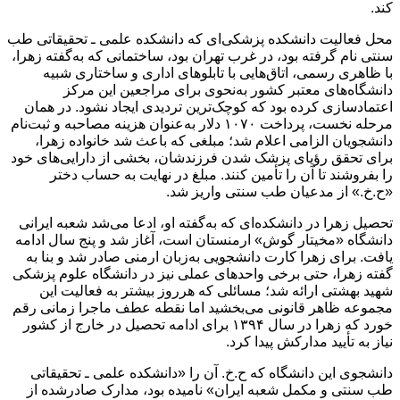
کند.
محل فعالیت دانشکده پزشکی‌ای که دانشکده علمی ـ تحقیقاتی طب
سنتی نام گرفته بود، در غرب تهران بود، ساختمانی که به‌گفته زهرا،
با ظاهری رسمی، اتاق‌هایی با تابلوهای اداری و ساختاری شبیه
دانشگاه‌های معتبر کشور به‌نحوی برای مراجعین این مرکز
اعتمادسازی کرده بود که کوچک‌ترین تردیدی ایجاد نشود. در همان
مرحله نخست، پرداخت ۱۰۷۰ دلار به‌عنوان هزینه مصاحبه و ثبت‌نام
دانشجویان الزامی اعلام شد؛ مبلغی که باعث شد خانواده زهرا،
برای تحقق رؤیای پزشک شدن فرزندشان، بخشی از دارایی‌های خود
را بفروشند تا آن را تأمین کنند. مبلغ در نهایت به حساب دختر
«ح.خ.» از مدعیان طب سنتی واریز شد.
تحصیل زهرا در دانشکده‌ای که به‌گفته او، ادعا می‌شد شعبه ایرانی
دانشگاه «مخیتار گوش» ارمنستان است، آغاز شد و پنج سال ادامه
یافت. برای زهرا کارت دانشجویی به‌زبان ارمنی صادر شد و بنا به
گفته زهرا، حتی برخی واحدهای عملی نیز در دانشگاه علوم پزشکی
شهید بهشتی ارائه شد؛ مسائلی که هرروز بیشتر به فعالیت این
مجموعه ظاهر قانونی می‌بخشید اما نقطه عطف ماجرا زمانی رقم
خورد که زهرا در سال ۱۳۹۴ برای ادامه تحصیل در خارج از کشور
نیاز به تأیید مدارکش پیدا کرد.
دانشجوی این دانشگاه که ح.خ. آن را «دانشکده علمی ـ تحقیقاتی
طب سنتی و مکمل شعبه ایران» نامیده بود، مدارک صادرشده از