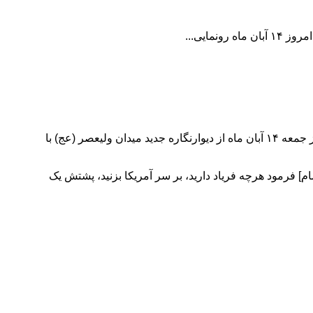
مایی...
به گزارش خبرگزاری خبرشهر، همزمان با پاسخ قاطع سپاه پاسداران به دست‌یازی نیروی (دزدان) دریایی ارتش تروریستی آمریکا، بامداد روز جمعه ۱۴ آبان ماه از دیوارنگاره جدید میدان ولیعصر (عج) با
 فرمود هرچه فریاد دارید، بر سر آمریکا بزنید، پشتش یک