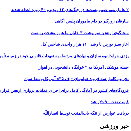
۲ عامل مهم صهیونیست‌ها در جنگ‌های ۱۲ روزه و ۴۰ روزه اعدام شدند
سارقان زورگیر در دام ماموران پلیس آگاهی
سخنگوی ارتش: سرنوشت ۳ خلبان ما هنوز مشخص نیست
آغاز سبز بورس با رشد ۱۱۰ هزار واحدی شاخص کل
یزدی خواه:انبوه سازان و نهادهای مرتبط، به تعهدات قانونی خود در زمینه تأمین
حمله موشکی آمریکا به ۲ خوابگاه دانشجویی در اهواز
تخریب کامل سه فروند هواپیمای «اِف ۳۵» آمریکا توسط سپاه
فرودگاه‌های کشور در آمادگی کامل برای اجرای عملیات پروازی اربعین قرار د
قیمت نفت ۹۰ دلار شد
دریافت عوارض از تنگه باب‌المندب توسط انصاراللّه
خبر ورزشی