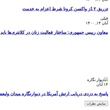
تزریق ۲ دُز واکسن کرونا شرط اعزام به خدمت
قبلی
آبان ۱۴, ۱۴۰۰
معاون رییس جمهوری: ساختار فعالیت زنان در کلانتری‌ها باید
۱۴
آبان
پاسخ به دزدی دریایی ارتش آمریکا در دیوارنگاره میدان ولیع
نمایش نظرات