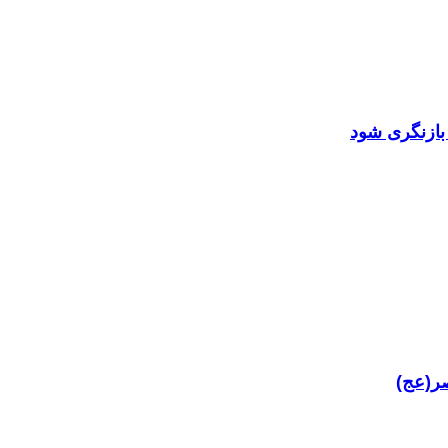
 بازنگری شود
صر(عج)