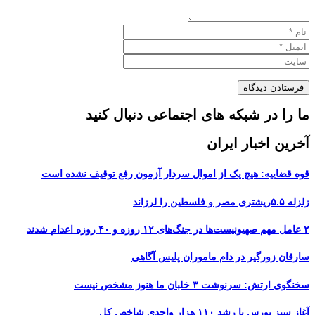
ما را در شبکه های اجتماعی دنبال کنید
آخرین اخبار ایران
قوه قضاییه: هیچ یک از اموال سردار آزمون رفع توقیف نشده است
زلزله ۵.۵ریشتری مصر و فلسطین را لرزاند
۲ عامل مهم صهیونیست‌ها در جنگ‌های ۱۲ روزه و ۴۰ روزه اعدام شدند
سارقان زورگیر در دام ماموران پلیس آگاهی
سخنگوی ارتش: سرنوشت ۳ خلبان ما هنوز مشخص نیست
آغاز سبز بورس با رشد ۱۱۰ هزار واحدی شاخص کل