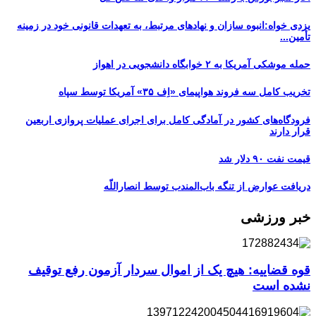
یزدی خواه:انبوه سازان و نهادهای مرتبط، به تعهدات قانونی خود در زمینه
تأمین...
حمله موشکی آمریکا به ۲ خوابگاه دانشجویی در اهواز
تخریب کامل سه فروند هواپیمای «اِف ۳۵» آمریکا توسط سپاه
فرودگاه‌های کشور در آمادگی کامل برای اجرای عملیات پروازی اربعین
قرار دارند
قیمت نفت ۹۰ دلار شد
دریافت عوارض از تنگه باب‌المندب توسط انصاراللّه
خبر ورزشی
قوه قضاییه: هیچ یک از اموال سردار آزمون رفع توقیف
نشده است