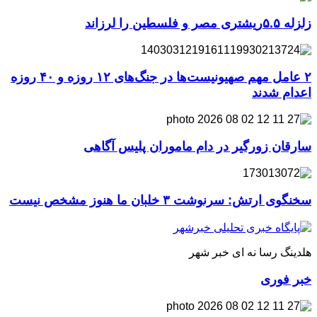
زلزله ۵.۵ریشتری مصر و فلسطین را لرزاند
۲ عامل مهم صهیونیست‌ها در جنگ‌های ۱۲ روزه و ۴۰ روزه
اعدام شدند
سارقان زورگیر در دام ماموران پلیس آگاهی
سخنگوی ارتش: سرنوشت ۳ خلبان ما هنوز مشخص نیست
هلدینگ رسا نه ای خبر شهر
خبر فوری