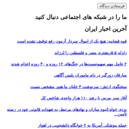
ما را در شبکه های اجتماعی دنبال کنید
آخرین اخبار ایران
قوه قضاییه: هیچ یک از اموال سردار آزمون رفع توقیف نشده است
زلزله ۵.۵ریشتری مصر و فلسطین را لرزاند
۲ عامل مهم صهیونیست‌ها در جنگ‌های ۱۲ روزه و ۴۰ روزه اعدام شدند
سارقان زورگیر در دام ماموران پلیس آگاهی
سخنگوی ارتش: سرنوشت ۳ خلبان ما هنوز مشخص نیست
آغاز سبز بورس با رشد ۱۱۰ هزار واحدی شاخص کل
یزدی خواه:انبوه سازان و نهادهای مرتبط، به تعهدات قانونی خود در زمینه
تأمین...
حمله موشکی آمریکا به ۲ خوابگاه دانشجویی در اهواز