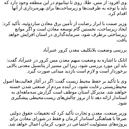
وی افزود: از مس، طلا، روی تا تیتانیوم در این منطقه وجود دارد که
باید با توجه به ظرفیت‌ها و زیرساخت‌ها برای بهره‌برداری از آنها
اقدام کرد.
وزیر صمت با ابراز رضایت از تأمین برق معادن ساردوئیه، تأکید کرد:
ایجاد زیرساخت، نخستین گام توسعه معادن است و اگر موانع
زیرساختی برطرف شود، سرمایه‌گذاری در استان افزایش خواهد
یافت.
بررسی وضعیت بلاتکلیف معدن کرور عنبرآباد
اتابک با اشاره به وضعیت مبهم معدن مس کرور در عنبرآباد گفت:
باید این مورد بررسی شود، زیرا این مسیر از پتانسیل معدنی بالایی
برخوردار است و لازم است بازدید میدانی صورت گیرد.
وی با تأکید بر حفظ محیط زیست گفت: اگر در آغاز فعالیت‌ها اصول
محیط‌زیستی رعایت نشود، در آینده مردم از صنعتی شدن خسته
خواهند شد. مدیرکل استان موظف است گزارش سه‌ماهه‌ای به
استاندار ارائه دهد تا از بروز چالش‌های زیست‌محیطی پیشگیری
شود.
وزیر صنعت، معدن و تجارت تأکید کرد که تخفیفات حقوق دولتی
صرفاً با هماهنگی استاندار کرمان و فقط در شورای معادن برای
پروژه‌های مسئولیت اجتماعی در جنوب کرمان اعمال خواهد شد.