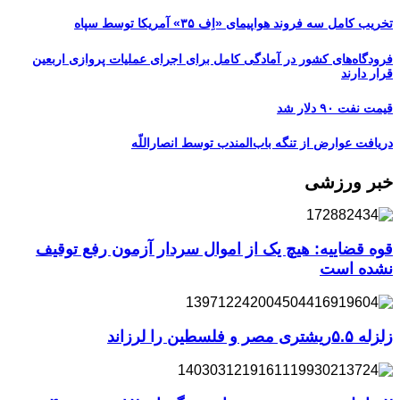
تخریب کامل سه فروند هواپیمای «اِف ۳۵» آمریکا توسط سپاه
فرودگاه‌های کشور در آمادگی کامل برای اجرای عملیات پروازی اربعین
قرار دارند
قیمت نفت ۹۰ دلار شد
دریافت عوارض از تنگه باب‌المندب توسط انصاراللّه
خبر ورزشی
قوه قضاییه: هیچ یک از اموال سردار آزمون رفع توقیف
نشده است
زلزله ۵.۵ریشتری مصر و فلسطین را لرزاند