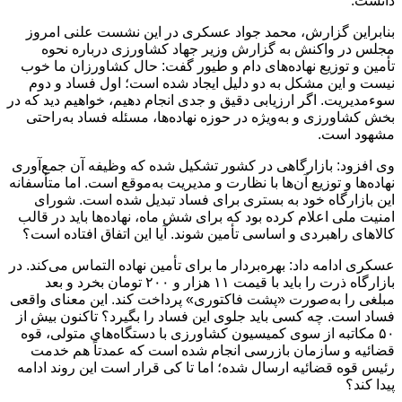
دانست.
بنابراین گزارش، محمد جواد عسکری در این نشست علنی امروز
مجلس در واکنش به گزارش وزیر جهاد کشاورزی درباره نحوه
تأمین و توزیع نهاده‌های دام و طیور گفت: حال کشاورزان ما خوب
نیست و این مشکل به دو دلیل ایجاد شده است؛ اول فساد و دوم
سوءمدیریت. اگر ارزیابی دقیق و جدی انجام دهیم، خواهیم دید که در
بخش کشاورزی و به‌ویژه در حوزه نهاده‌ها، مسئله فساد به‌راحتی
مشهود است.
وی افزود: بازارگاهی در کشور تشکیل شده که وظیفه آن جمع‌آوری
نهاده‌ها و توزیع آن‌ها با نظارت و مدیریت به‌موقع است. اما متأسفانه
این بازارگاه خود به بستری برای فساد تبدیل شده است. شورای
امنیت ملی اعلام کرده بود که برای شش ماه، نهاده‌ها باید در قالب
کالاهای راهبردی و اساسی تأمین شوند. آیا این اتفاق افتاده است؟
عسکری ادامه داد: بهره‌بردار ما برای تأمین نهاده التماس می‌کند. در
بازارگاه ذرت را باید با قیمت ۱۱ هزار و ۲۰۰ تومان بخرد و بعد
مبلغی را به‌صورت «پشت فاکتوری» پرداخت کند. این معنای واقعی
فساد است. چه کسی باید جلوی این فساد را بگیرد؟ تاکنون بیش از
۵۰ مکاتبه از سوی کمیسیون کشاورزی با دستگاه‌های متولی، قوه
قضائیه و سازمان بازرسی انجام شده است که عمدتاً هم خدمت
رئیس قوه قضائیه ارسال شده؛ اما تا کی قرار است این روند ادامه
پیدا کند؟