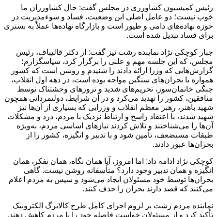
رئیس کمیسیون کشاورزی در مجلس گفت: حال کشاورزان ما
خوب نیست؛ دو عامل اصلی این وضعیت، فساد و سوءمدیریت در
حوزه نهاده‌های دامی و طیور است و بازارگاه نهاده‌ها عملاً به بستری
برای فساد تبدیل شده است.
جبار کوچکی نژاد نماینده رشت نیز گفت: از دکتر قالیباف، رئیس
مجلس، که این جلسه مهم و علنی را برگزار کرد، سپاسگزارم؛
گزارش‌هایی که وزرا ارائه دادند را شنیدم و روشن است که کشور
همواره با بحران‌های سنگین مواجه بوده است، در دهه اول انقلاب،
جنگی خانمان‌سوز، تحریم‌های شدید و ترورهای وحشتناک توسط
منافقین، کشور را تهدید می‌کرد و در آن شرایط، دولتمردانی همچون
شهید باهنر، رهبر معظم انقلاب و وزرایی که بسیاری از آن‌ها نیز
شهید شدند، با اعتقاد راسخ و ارتباط نزدیک با مردم، درد و مشکلات
آن‌ها را می‌شناختند و تلاش کردند نیازهای اساسی مردم، به‌ویژه
طبقات مستضعف، تأمین شود و با تدبیر و انگیزه، کشور را از
بحران‌ها عبور دادند.
کوچکی نژاد ادامه داد: اما امروز، آیا همان نگاه، همان تفکر، همان
انگیزه و همان تدبیر وجود دارد؟ متأسفانه روشن نیست. گاهی
بحران‌ها توسط خود مسئولان ایجاد می‌شود و سپس به مردم اعلام
می‌کنند که قصد دارند بحران را حذف کنند.
نماینده مردم رشت بر لزوم اجرای کامل طرح کالابرگ الکترونیک
تأکید کرد و از مسئولان خواست فاصله خود را با مردم کاهش دهند.