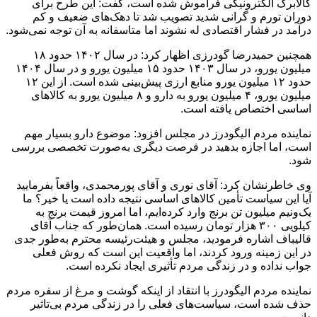
کالابرگ الکترونیکی فراموش شده است، گفت: این طرح برای
دوران تورم و گرانی شدید تصویب شد تا دهک‌های ضعیف و کم‌
درآمد در فشار اقتصادی له نشوند اما متاسفانه به آن توجه نمی‌شود.
همچنین حمیدرضا گودرزی اظهار کرد: در سال ۱۴۰۲ حدود ۱۸
میلیون یورو، در سال ۱۴۰۳ حدود ۱۵ میلیون یورو و در سال ۱۴۰۴
حدود ۱۲ میلیون یورو منابع ارزی پیش‌بینی شده است. از این ۱۲
میلیون یورو، ۴ میلیون یورو به دارو و ۸ میلیون یورو به کالاهای
اساسی اختصاص یافته است.
نماینده مردم الیگودرز در مجلس افزود: موضوع دارو بسیار مهم
است، اما اجازه بدهید در فرصت دیگری به‌صورت تخصصی بررسی
شود.
وی خاطرنشان کرد: آقای نوری و آقای پورمحمدی، واقعاً بفرمایید
آیا این سیاست تأمین کالاهای اساسی نتیجه داده است یا خیر؟ ما
یک‌ونیم میلیون تن برنج وارد کرده‌ایم، اما امروز قیمت برنج به
کیلویی ۳۰۰ هزار تومان رسیده است. همان‌طور که جناب آقای
قالیباف اشاره فرمودید، مجلس و هیئت‌رئیسه محترم به‌طور جدی
در این زمینه ورود کردند، اما واقعیت این است که روش فعلی
جواب نداده و در زندگی مردم تأثیری ایجاد نکرده است.
نماینده مردم الیگودرز با انتقاد از اینکه گوشت و مرغ از سفره مردم
حذف شده است، سیاست‌های فعلی را در زندگی مردم بی‌تاثیر