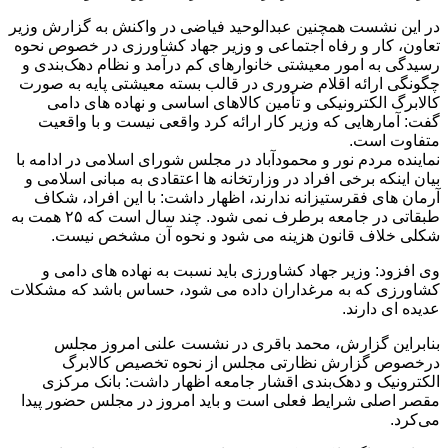
در این نشست همچنین عبدالوحید فیاضی در واکنش به گزارش وزیر
تعاون، کار و رفاه اجتماعی و وزیر جهاد کشاورزی در خصوص نحوه
رسیدگی به امور معیشتی خانوارهای کم درآمد و نظام دهک‌بندی و
چگونگی ارائه اقلام ضروری در قالب بسته معیشتی پایه به صورت
کالابرگ الکترونیکی و تأمین کالاهای اساسی و نهاده های دامی
گفت: آمارهایی که وزیر کار ارائه کرد واقعی نیست و با واقعیت
متفاوت است.
نماینده مردم نور و محمودآباد در مجلس شورای اسلامی در ادامه با
بیان اینکه برخی افراد در وزارتخانه ها اعتقادی به مبانی اسلامی و
آرمان های فقرستیزانه ندارند، اظهار داشت: با این افراد، شکاف
طبقاتی در جامعه برطرف نمی شود. چند سال است که ۲۵ همت به
شکلی خلاف قانون هزینه می شود و نحوه آن مشخص نیست.
وی افزود: وزیر جهاد کشاورزی باید نسبت به نهاده های دامی و
کشاورزی که به مرغداران داده می شود، حساس باشد که مشکلات
عدیده ای دارند.
بنابراین گزارش، محمد باقری در نشست علنی امروز مجلس
درخصوص گزارش نظارتی مجلس از نحوه تخصیص کالابرگ
الکترونیک و دهک‌بندی اقشار جامعه اظهار داشت: بانک مرکزی
مقصر اصلی شرایط فعلی است و باید امروز در مجلس حضور پیدا
می‌کرد.