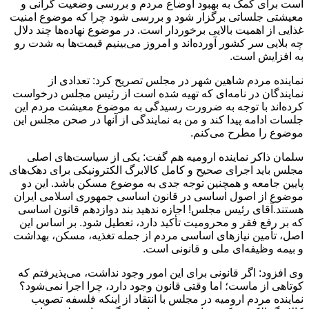
است برای کمک به بهبود اوضاع مردم و بررسی وضعیت گرانی و
معیشتی جلساتی برگزار شود و بررسی شود چرا که موضوع امنیت
غذایی از اهمیت بالایی برخوردار است. در موضوع نهاده‌ها چند دلال
چه بلایی سر کشور آورده‌اند و امروز می‌بینیم قیمت‌ها به شدت رو
به افزایش است.
نماینده مردم شاهین شهر در مجلس تصریح کرد: تعدادی از
نمایندگان در نامه‌ای که تهیه شده است از رئیس مجلس درخواست
کرده‌اند با توجه به ضرورت رسیدگی به موضوع معیشت مردم این
جلسات ادامه پیدا کند و من به نمایندگی از آنها در صحن مجلس این
موضوع را مطرح می‌کنم.
سلمان ذاکر نماینده ارومیه هم گفت: یکی از سیاست‌های اصلی
مجلس باید اجرای صحیح و کامل کالابرگ الکترونیکی برای دهک‌های
پایین جامعه و همچنین توجه جدی به موضوع مسکن باشد. این دو
موضوع از اصول اساسی در قانون اساسی جمهوری اسلامی ایران
هستند.آقای رئیس مجلس! اجازه ندهید بند دوازدهم قانون اساسی
که بر رفع فقر و محرومیت تأکید دارد، تعطیل شود. بر اساس این
اصل، تأمین نیازهای اساسی مردم از جمله تغذیه، مسکن، بهداشت
و بیمه وظیفه‌ای ملی و قانونی است.
وی افزود: اگر قانونی برای این امور وجود نداشت، می‌پذیرفتم که
کوتاهی از ماست؛ اما وقتی قانون وجود دارد، چرا اجرا نمی‌شود؟
نماینده مردم ارومیه در مجلس با انتقاد از اینکه فلسفه تصویب