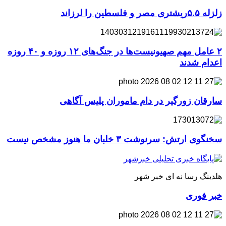
زلزله ۵.۵ریشتری مصر و فلسطین را لرزاند
۲ عامل مهم صهیونیست‌ها در جنگ‌های ۱۲ روزه و ۴۰ روزه
اعدام شدند
سارقان زورگیر در دام ماموران پلیس آگاهی
سخنگوی ارتش: سرنوشت ۳ خلبان ما هنوز مشخص نیست
هلدینگ رسا نه ای خبر شهر
خبر فوری