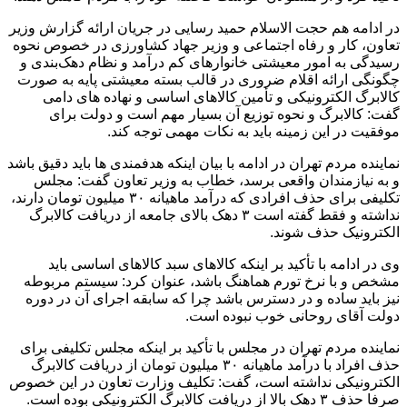
در ادامه هم حجت الاسلام حمید رسایی در جریان ارائه گزارش وزیر
تعاون، کار و رفاه اجتماعی و وزیر جهاد کشاورزی در خصوص نحوه
رسیدگی به امور معیشتی خانوارهای کم درآمد و نظام دهک‌بندی و
چگونگی ارائه اقلام ضروری در قالب بسته معیشتی پایه به صورت
کالابرگ الکترونیکی و تأمین کالاهای اساسی و نهاده های دامی
گفت: کالابرگ و نحوه توزیع آن بسیار مهم است و دولت برای
موفقیت در این زمینه باید به نکات مهمی توجه کند.
نماینده مردم تهران در ادامه با بیان اینکه هدفمندی ها باید دقیق باشد
و به نیازمندان واقعی برسد، خطاب به وزیر تعاون گفت: مجلس
تکلیفی برای حذف افرادی که درآمد ماهیانه ۳۰ میلیون تومان دارند،
نداشته و فقط گفته است ۳ دهک بالای جامعه از دریافت کالابرگ
الکترونیک حذف شوند.
وی در ادامه با تأکید بر اینکه کالاهای سبد کالاهای اساسی باید
مشخص و با نرخ تورم هماهنگ باشد، عنوان کرد: سیستم مربوطه
نیز باید ساده و در دسترس باشد چرا که سابقه اجرای آن در دوره
دولت آقای روحانی خوب نبوده است.
نماینده مردم تهران در مجلس با تأکید بر اینکه مجلس تکلیفی برای
حذف افراد با درآمد ماهیانه ۳۰ میلیون تومان از دریافت کالابرگ
الکترونیکی نداشته است، گفت: تکلیف وزارت تعاون در این خصوص
صرفا حذف ۳ دهک بالا از دریافت کالابرگ الکترونیکی بوده است.