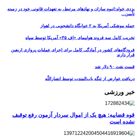
یزدی خواه:انبوه سازان و نهادهای مرتبط، به تعهدات قانونی خود در زمینه
تأمین...
حمله موشکی آمریکا به ۲ خوابگاه دانشجویی در اهواز
تخریب کامل سه فروند هواپیمای «اِف ۳۵» آمریکا توسط سپاه
فرودگاه‌های کشور در آمادگی کامل برای اجرای عملیات پروازی اربعین
قرار دارند
قیمت نفت ۹۰ دلار شد
دریافت عوارض از تنگه باب‌المندب توسط انصاراللّه
خبر ورزشی
قوه قضاییه: هیچ یک از اموال سردار آزمون رفع توقیف
نشده است