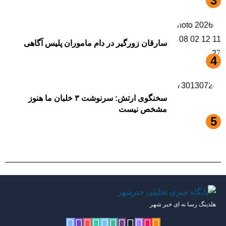
سارقان زورگیر در دام ماموران پلیس آگاهی
سخنگوی ارتش: سرنوشت ۳ خلبان ما هنوز
مشخص نیست
هلدینگ رسا نه ای خبر شهر