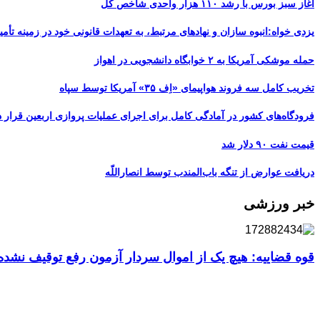
آغاز سبز بورس با رشد ۱۱۰ هزار واحدی شاخص کل
یزدی خواه:انبوه سازان و نهادهای مرتبط، به تعهدات قانونی خود در زمینه تأمین
حمله موشکی آمریکا به ۲ خوابگاه دانشجویی در اهواز
تخریب کامل سه فروند هواپیمای «اِف ۳۵» آمریکا توسط سپاه
فرودگاه‌های کشور در آمادگی کامل برای اجرای عملیات پروازی اربعین قرار د
قیمت نفت ۹۰ دلار شد
دریافت عوارض از تنگه باب‌المندب توسط انصاراللّه
خبر ورزشی
قوه قضاییه: هیچ یک از اموال سردار آزمون رفع توقیف نشد