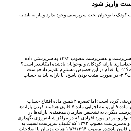
رست واریز شود
ت واریز یارانه به حساب کودک یا نوجوان تحت سرپرستی وجود ندارد و یارانه باید به
به گزارش خبر شهر،در سوالی که در این باره مطرح شده آمده است: در خصوص کودکانی که مطابق قانون حمایت از کودکان و نوجوانان بی‌سرپرست و بدسرپرست مصوب ۱۳۹۲ به سرپرستی داده
ند، خواهشمند است به پرسش‌های زیر پاسخ دهید: ۱- آیا وفق آیین‌نامه اجرایی ماده ۷ قانون هدفمندکردن یارانه‌ها مصوب ۳۱/۱/۱۳۸۹، جداسازی یارانه کودکان و نوجوانان یادشده امکانپذیر است؟
به عبارت دیگر، آیا واریز یارانه سرپرست خانوار که به عنوان سهم کودک در نظر گرفته شده است، به حساب سرپرستان جدید امکانپذیر است؟ ۲- آیا اقدام در این خصوص مستلزم تقدیم دادخواست
است و یا به صرف دستور اداری دادگاه یا مراجعه افراد به دفاتر پلیس +۱۰ پس از صدور حکم سرپرستی و قطعیت آن، این امر امکانپذیر است؟ ۳- در صورت مثبت بودن پاسخ، آیا یارانه‌ باید به حساب
۱- هرچند بند «الف» ماده ۷ قانون هدفمند کردن یارانه‌ها مصوب ۱۳۸۸ با اصلاحات و الحاقات بعدی، پرداخت یارانه به سرپرست خانوار را پیش‌بینی کرده است؛ اما تبصره ۲ همین ماده افتتاح حساب
هدفمندسازی یارانه‌ها به نام سرپرست خانواده‌های مشمول یا فرد واجد شرایط دیگری که توسط دولت تعیین می‌شود را تجویز کرده است؛ در ماده ۹ آیین‌نامه اجرایی ماده ۷ قانون هدفمند کردن یارانه‌ها
ساب سرپرست دیگری به تشخیص سازمان هدفمندی یارانه‌ها در
ر و نیز در مورد افرادی که در مراکز شبانه‌روزی نگهداری
می‌شوند و فاقد سرپرست می‌باشند، پیش‌بینی شده است؛ بر این اساس و با لحاظ ماده ۱۷ قانون حمایت از کودکان و نوجوانان بی‌سرپرست و بدسرپرست مصوب ۱۳۹۲ که تکلیف سرپرست نسبت به
کودک یا نوجوان را از لحاظ نگهداری، تربیت و نفقه نظیر تکالیف والدین نسبت به اولاد دانسته است و با توجه به تبصره ماده ۶ آیین‌نامه اجرایی قانون یادشده مصوب ۱۹/۴/۱۳۹۴ هیأت وزیران با اصلاحات