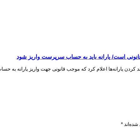
انونی است/ یارانه باید به حساب سرپرست واریز شود
ه قضاییه با استناد به تبصره ۲ ماده ۷ قانون هدفمند کردن یارانه‌ها اعلام کرد که موجب قانونی جه
شده‌اند
*