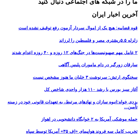
ما را در شبکه های اجتماعی دنبال کنید
آخرین اخبار ایران
قوه قضاییه: هیچ یک از اموال سردار آزمون رفع توقیف نشده است
زلزله ۵.۵ریشتری مصر و فلسطین را لرزاند
۲ عامل مهم صهیونیست‌ها در جنگ‌های ۱۲ روزه و ۴۰ روزه اعدام شدند
سارقان زورگیر در دام ماموران پلیس آگاهی
سخنگوی ارتش: سرنوشت ۳ خلبان ما هنوز مشخص نیست
آغاز سبز بورس با رشد ۱۱۰ هزار واحدی شاخص کل
یزدی خواه:انبوه سازان و نهادهای مرتبط، به تعهدات قانونی خود در زمینه
تأمین...
حمله موشکی آمریکا به ۲ خوابگاه دانشجویی در اهواز
تخریب کامل سه فروند هواپیمای «اِف ۳۵» آمریکا توسط سپاه