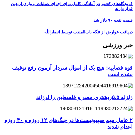
فرودگاه‌های کشور در آمادگی کامل برای اجرای عملیات پروازی اربعین
قرار دارند
قیمت نفت ۹۰ دلار شد
دریافت عوارض از تنگه باب‌المندب توسط انصاراللّه
خبر ورزشی
قوه قضاییه: هیچ یک از اموال سردار آزمون رفع توقیف
نشده است
زلزله ۵.۵ریشتری مصر و فلسطین را لرزاند
۲ عامل مهم صهیونیست‌ها در جنگ‌های ۱۲ روزه و ۴۰ روزه
اعدام شدند