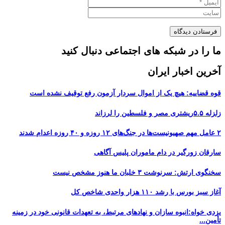
ما را در شبکه های اجتماعی دنبال کنید
آخرین اخبار ایران
قوه قضاییه: هیچ یک از اموال سردار آزمون رفع توقیف نشده است
زلزله ۵.۵ریشتری مصر و فلسطین را لرزاند
۲ عامل مهم صهیونیست‌ها در جنگ‌های ۱۲ روزه و ۴۰ روزه اعدام شدند
سارقان زورگیر در دام ماموران پلیس آگاهی
سخنگوی ارتش: سرنوشت ۳ خلبان ما هنوز مشخص نیست
آغاز سبز بورس با رشد ۱۱۰ هزار واحدی شاخص کل
یزدی خواه:انبوه سازان و نهادهای مرتبط، به تعهدات قانونی خود در زمینه
تأمین...