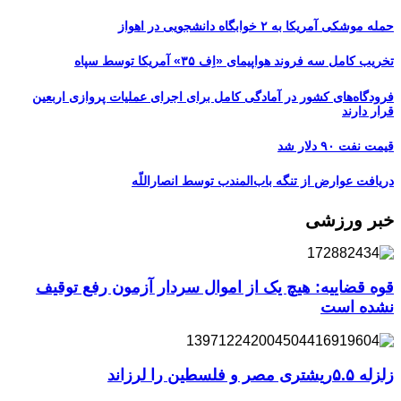
حمله موشکی آمریکا به ۲ خوابگاه دانشجویی در اهواز
تخریب کامل سه فروند هواپیمای «اِف ۳۵» آمریکا توسط سپاه
فرودگاه‌های کشور در آمادگی کامل برای اجرای عملیات پروازی اربعین
قرار دارند
قیمت نفت ۹۰ دلار شد
دریافت عوارض از تنگه باب‌المندب توسط انصاراللّه
خبر ورزشی
قوه قضاییه: هیچ یک از اموال سردار آزمون رفع توقیف
نشده است
زلزله ۵.۵ریشتری مصر و فلسطین را لرزاند