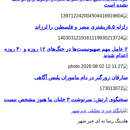
نشده است
زلزله ۵.۵ریشتری مصر و فلسطین را لرزاند
۲ عامل مهم صهیونیست‌ها در جنگ‌های ۱۲ روزه و ۴۰ روزه
اعدام شدند
سارقان زورگیر در دام ماموران پلیس آگاهی
سخنگوی ارتش: سرنوشت ۳ خلبان ما هنوز مشخص نیست
هلدینگ رسا نه ای خبر شهر