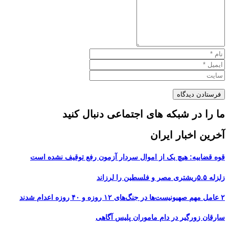
ما را در شبکه های اجتماعی دنبال کنید
آخرین اخبار ایران
قوه قضاییه: هیچ یک از اموال سردار آزمون رفع توقیف نشده است
زلزله ۵.۵ریشتری مصر و فلسطین را لرزاند
۲ عامل مهم صهیونیست‌ها در جنگ‌های ۱۲ روزه و ۴۰ روزه اعدام شدند
سارقان زورگیر در دام ماموران پلیس آگاهی