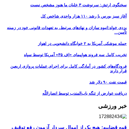
سخنگوی ارتش: سرنوشت ۳ خلبان ما هنوز مشخص نیست
آغاز سبز بورس با رشد ۱۱۰ هزار واحدی شاخص کل
یزدی خواه:انبوه سازان و نهادهای مرتبط، به تعهدات قانونی خود در زمینه
تأمین...
حمله موشکی آمریکا به ۲ خوابگاه دانشجویی در اهواز
تخریب کامل سه فروند هواپیمای «اِف ۳۵» آمریکا توسط سپاه
فرودگاه‌های کشور در آمادگی کامل برای اجرای عملیات پروازی اربعین
قرار دارند
قیمت نفت ۹۰ دلار شد
دریافت عوارض از تنگه باب‌المندب توسط انصاراللّه
خبر ورزشی
قوه قضاییه: هیچ یک از اموال سردار آزمون رفع توقیف