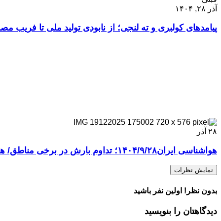
آذر ۲۸, ۱۴۰۴
پیامدهای کولبری و ته لنجی؛ از نابودی تولید ملی تا فریب مص
۲۸
آذر
هواشناسی ایران۱۴۰۴/۹/۲۸؛ تداوم بارش در برخی مناطق/ هشدار یخ‌زدگی در ۱۹ استان
نمایش نظرات
بدون نظر! اولین نفر باشید
دیدگاهتان را بنویسید