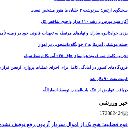
سخنگوی ارتش: سرنوشت ۳ خلبان ما هنوز مشخص نیست
آغاز سبز بورس با رشد ۱۱۰ هزار واحدی شاخص کل
یزدی خواه:انبوه سازان و نهادهای مرتبط، به تعهدات قانونی خود در زمینه تأمین
حمله موشکی آمریکا به ۲ خوابگاه دانشجویی در اهواز
تخریب کامل سه فروند هواپیمای «اِف ۳۵» آمریکا توسط سپاه
فرودگاه‌های کشور در آمادگی کامل برای اجرای عملیات پروازی اربعین قرار د
قیمت نفت ۹۰ دلار شد
دریافت عوارض از تنگه باب‌المندب توسط انصاراللّه
خبر ورزشی
قوه قضاییه: هیچ یک از اموال سردار آزمون رفع توقیف نشد