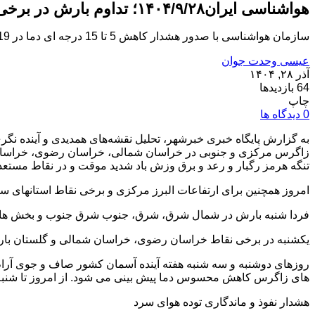
هواشناسی ایران۱۴۰۴/۹/۲۸؛ تداوم بارش در برخی مناطق/ هشدار یخ‌زدگی در ۱۹ استان
سازمان هواشناسی با صدور هشدار کاهش 5 تا 15 درجه ای دما در 19 استان اعلام کرد: امروز بارش برف و باران در 9 استان ادامه...
عیسی وحدت جوان
آذر ۲۸, ۱۴۰۴
64 بازدیدها
چاپ
0 دیدگاه ها
به گزارش پایگاه خبری خبرشهر، تحلیل نقشه‌های همدیدی و آینده نگر
زاگرس مرکزی و جنوبی در خراسان شمالی، خراسان رضوی، خراسان ج
تنگه هرمز رگبار و رعد و برق وزش باد شدید موقت و در نقاط مستع
امروز همچنین برای ارتفاعات البرز مرکزی و برخی نقاط استانهای سا
فردا شنبه بارش در شمال شرق، شرق، جنوب شرق جنوب و بخش هایی
یکشنبه در برخی نقاط خراسان رضوی، خراسان شمالی و گلستان بارش
روزهای دوشنبه و سه شنبه هفته آینده آسمان کشور صاف و جوی آرام خ
های زاگرس کاهش محسوس دما پیش بینی می شود. از امروز تا شنبه 
هشدار نفوذ و ماندگاری توده هوای سرد