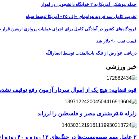
حمله موشکی آمریکا به ۲ خوابگاه دانشجویی در اهواز
تخریب کامل سه فروند هواپیمای «اِف ۳۵» آمریکا توسط سپاه
فرودگاه‌های کشور در آمادگی کامل برای اجرای عملیات پروازی اربعین قرار د
قیمت نفت ۹۰ دلار شد
دریافت عوارض از تنگه باب‌المندب توسط انصاراللّه
خبر ورزشی
قوه قضاییه: هیچ یک از اموال سردار آزمون رفع توقیف نشد
زلزله ۵.۵ریشتری مصر و فلسطین را لرزاند
۲ عامل مهم صهیونیست‌ها در جنگ‌های ۱۲ روزه و ۴۰ روزه اعدام شدند