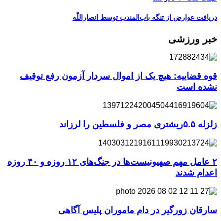
دریافت عوارض از تنگه باب‌المندب توسط انصاراللّه
خبر ورزشی
قوه قضاییه: هیچ یک از اموال سردار آزمون رفع توقیف
نشده است
زلزله ۵.۵ریشتری مصر و فلسطین را لرزاند
۲ عامل مهم صهیونیست‌ها در جنگ‌های ۱۲ روزه و ۴۰ روزه
اعدام شدند
سارقان زورگیر در دام ماموران پلیس آگاهی