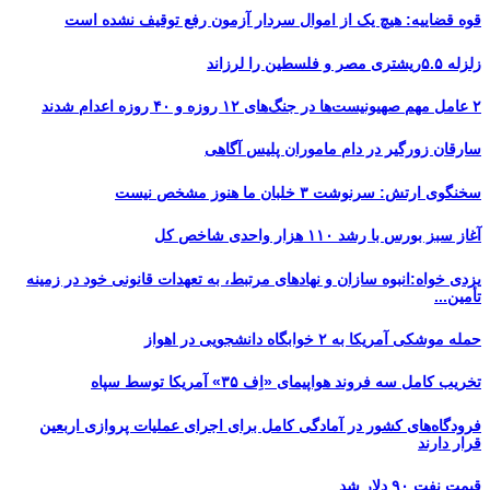
قوه قضاییه: هیچ یک از اموال سردار آزمون رفع توقیف نشده است
زلزله ۵.۵ریشتری مصر و فلسطین را لرزاند
۲ عامل مهم صهیونیست‌ها در جنگ‌های ۱۲ روزه و ۴۰ روزه اعدام شدند
سارقان زورگیر در دام ماموران پلیس آگاهی
سخنگوی ارتش: سرنوشت ۳ خلبان ما هنوز مشخص نیست
آغاز سبز بورس با رشد ۱۱۰ هزار واحدی شاخص کل
یزدی خواه:انبوه سازان و نهادهای مرتبط، به تعهدات قانونی خود در زمینه
تأمین...
حمله موشکی آمریکا به ۲ خوابگاه دانشجویی در اهواز
تخریب کامل سه فروند هواپیمای «اِف ۳۵» آمریکا توسط سپاه
فرودگاه‌های کشور در آمادگی کامل برای اجرای عملیات پروازی اربعین
قرار دارند
قیمت نفت ۹۰ دلار شد